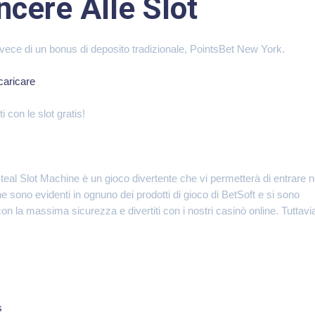
ncere Alle Slot
ti invece di un bonus di deposito tradizionale, PointsBet New York.
aricare
i con le slot gratis!
teal Slot Machine è un gioco divertente che vi permetterà di entrare n
che sono evidenti in ognuno dei prodotti di gioco di BetSoft e si sono
on la massima sicurezza e divertiti con i nostri casinò online. Tuttavi
s