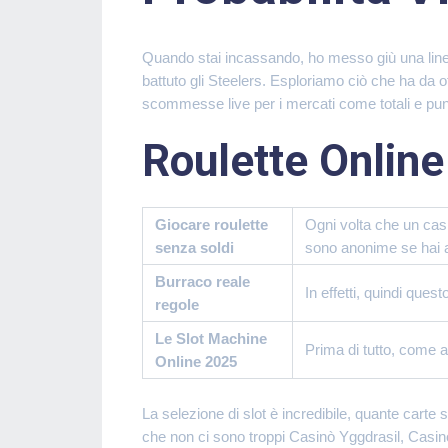
Quando stai incassando, ho messo giù una li
battuto gli Steelers. Esploriamo ciò che ha da o
scommesse live per i mercati come totali e punt
Roulette Onlin
Giocare roulette
Ogni volta che un casi
senza soldi
sono anonime se hai 
Burraco reale
In effetti, quindi ques
regole
Le Slot Machine
Prima di tutto, come 
Online 2025
La selezione di slot è incredibile, quante carte
che non ci sono troppi Casinò Yggdrasil, Casinò 