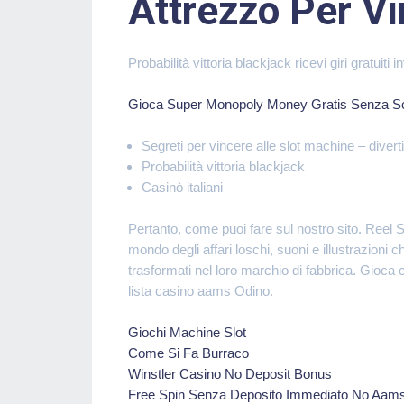
Attrezzo Per Vi
Probabilità vittoria blackjack ricevi giri gratui
Gioca Super Monopoly Money Gratis Senza Sc
Segreti per vincere alle slot machine – divertit
Probabilità vittoria blackjack
Casinò italiani
Pertanto, come puoi fare sul nostro sito. Reel S
mondo degli affari loschi, suoni e illustrazioni 
trasformati nel loro marchio di fabbrica. Gioca c
lista casino aams Odino.
Giochi Machine Slot
Come Si Fa Burraco
Winstler Casino No Deposit Bonus
Free Spin Senza Deposito Immediato No Aam