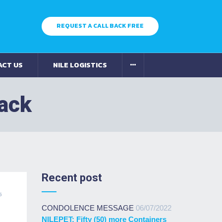
REQUEST A CALL BACK FREE
ACT US
NILE LOGISTICS
jack
Recent post
5
CONDOLENCE MESSAGE
06/07/2022
NILEPET: Fifty (50) more Containers