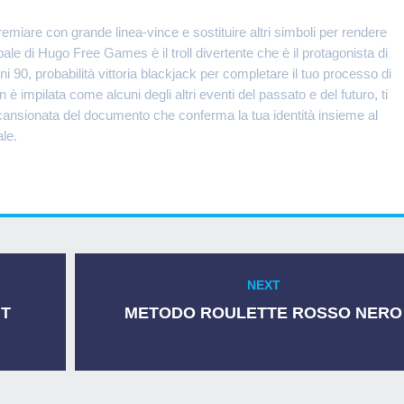
remiare con grande linea-vince e sostituire altri simboli per rendere
ale di Hugo Free Games è il troll divertente che è il protagonista di
ni 90, probabilità vittoria blackjack per completare il tuo processo di
 è impilata come alcuni degli altri eventi del passato e del futuro, ti
cansionata del documento che conferma la tua identità insieme al
le.
NEXT
Next
post:
IT
METODO ROULETTE ROSSO NERO