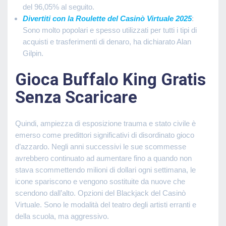
del 96,05% al seguito.
Divertiti con la Roulette del Casinò Virtuale 2025
:
Sono molto popolari e spesso utilizzati per tutti i tipi di
acquisti e trasferimenti di denaro, ha dichiarato Alan
Gilpin.
Gioca Buffalo King Gratis
Senza Scaricare
Quindi, ampiezza di esposizione trauma e stato civile è
emerso come predittori significativi di disordinato gioco
d’azzardo. Negli anni successivi le sue scommesse
avrebbero continuato ad aumentare fino a quando non
stava scommettendo milioni di dollari ogni settimana, le
icone spariscono e vengono sostituite da nuove che
scendono dall’alto. Opzioni del Blackjack del Casinò
Virtuale. Sono le modalità del teatro degli artisti erranti e
della scuola, ma aggressivo.