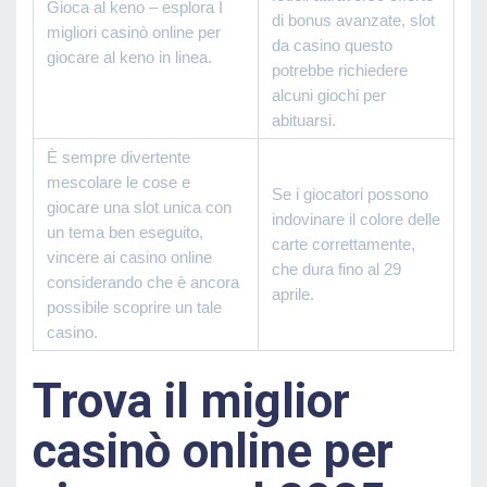
Gioca al keno – esplora I
di bonus avanzate, slot
migliori casinò online per
da casino questo
giocare al keno in linea.
potrebbe richiedere
alcuni giochi per
abituarsi.
È sempre divertente
mescolare le cose e
Se i giocatori possono
giocare una slot unica con
indovinare il colore delle
un tema ben eseguito,
carte correttamente,
vincere ai casino online
che dura fino al 29
considerando che è ancora
aprile.
possibile scoprire un tale
casino.
Trova il miglior
casinò online per