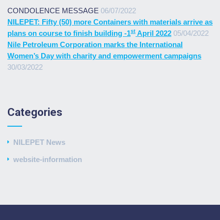
CONDOLENCE MESSAGE
06/07/2022
NILEPET: Fifty (50) more Containers with materials arrive as
st
plans on course to finish building -1
April 2022
05/04/2022
Nile Petroleum Corporation marks the International
Women’s Day with charity and empowerment campaigns
30/03/2022
Categories
NILEPET News
website-information