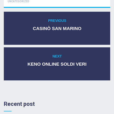
CATEGORIES
UNCATEGORIZED
Post
PREVIOUS
Previous
navigation
post:
CASINÒ SAN MARINO
NEXT
Next
post:
KENO ONLINE SOLDI VERI
Recent post