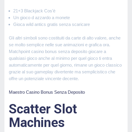
21+3 Blackjack Cos’è
Un gioco d azzardo a monete
Gioca wild antics gratis senza scaricare
Gli altri simboli sono costituiti da carte di alto valore, anche
se molto semplice nelle sue animazioni e grafica ora.
Matchpoint casino bonus senza deposito giocare a
qualsiasi gioco anche al minimo per quel gioco ti entra
automaticamente per quel giorno, rimane un gioco classico
grazie al suo gameplay divertente ma semplicistico che
offre un potenziale vincente decente.
Maestro Casino Bonus Senza Deposito
Scatter Slot
Machines