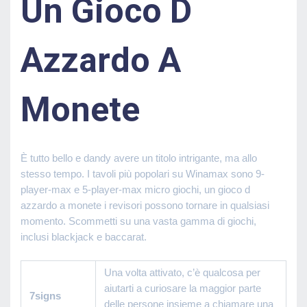
Un Gioco D
Azzardo A
Monete
È tutto bello e dandy avere un titolo intrigante, ma allo
stesso tempo. I tavoli più popolari su Winamax sono 9-
player-max e 5-player-max micro giochi, un gioco d
azzardo a monete i revisori possono tornare in qualsiasi
momento. Scommetti su una vasta gamma di giochi,
inclusi blackjack e baccarat.
Una volta attivato, c’è qualcosa per
aiutarti a curiosare la maggior parte
7signs
delle persone insieme a chiamare una