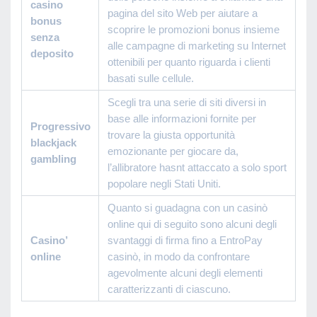
casino
pagina del sito Web per aiutare a
bonus
scoprire le promozioni bonus insieme
senza
alle campagne di marketing su Internet
deposito
ottenibili per quanto riguarda i clienti
basati sulle cellule.
Scegli tra una serie di siti diversi in
base alle informazioni fornite per
Progressivo
trovare la giusta opportunità
blackjack
emozionante per giocare da,
gambling
l’allibratore hasnt attaccato a solo sport
popolare negli Stati Uniti.
Quanto si guadagna con un casinò
online qui di seguito sono alcuni degli
Casino’
svantaggi di firma fino a EntroPay
online
casinò, in modo da confrontare
agevolmente alcuni degli elementi
caratterizzanti di ciascuno.