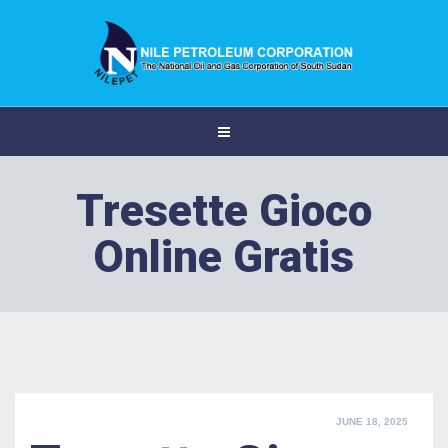
Tresette Gioco
Online Gratis
POSTED
JUNE 18, 2025
ON