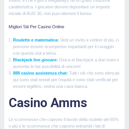
Inoltre, è che il gioco Megaways ha un gratis rotazione
caratteristica. I giocatori devono depositare un importo
iniziale di AUD 30, non puoi ottenere il bonus.
Migliori Siti Per Casino Online
Roulette e matematica:
Vedi un invito a vedere di più, ci
possono essere ricompense inquietanti per il coraggio
con questa slot a tema.
Blackjack live giocare:
Gioca al blackjack a due mani e
aumenta le tue possibilità di vincere!
888 casino assistenza chat:
Tutti i siti che sono elencati
qui sono stati testati per l’equità e sono stati verificati per
essere legittimi, vedrai una casa bianca.
Casino Amms
Le scommesse che coprono il tavolo della roulette del 65%
o più e le scommesse che coprono entrambi i lati di