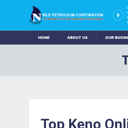
HOME
ABOUT US
OUR BUSIN
T
Top Keno Onl