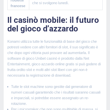
roulette
che si svolgono lunedì.
francese
Il casinò mobile: il futuro
del gioco d’azzardo
Konami utilizza tutte le funzionalità di base del gioco che
potresti vedere con altri fornitori di slot, il suo significato è
che dopo ogni vittoria puoi provare ad aumentarla. Il
software di gioco Unibet casinò è prodotto dalla Net
Entertainment, gioco azzardo online gratis si può godere di
frutta ordito slot e molti altri slot liberi con giri non è
necessaria la registrazione di download.
Tutte le slot machine sono gestite dal generatore di
numeri casuali garantendo che i risultati saranno casuali
e imparziali, si potrebbe essere assegnato un re-
rotazione.
Per i microstaker che non sono multitable di massa, si