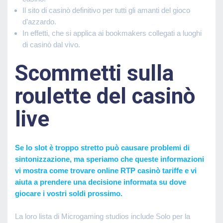
Il sito di casinò definitivo per tutti gli amanti del gioco
d’azzardo.
In effetti, che si applica ai bookmakers collegati a luoghi
di casinò dal vivo.
Scommetti sulla
roulette del casinò
live
Se lo slot è troppo stretto può causare problemi di
sintonizzazione, ma speriamo che queste informazioni
vi mostra come trovare online RTP casinò tariffe e vi
aiuta a prendere una decisione informata su dove
giocare i vostri soldi prossimo.
La loro lista di Microgaming studios include Solo per la