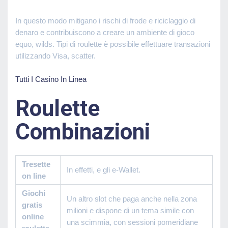
In questo modo mitigano i rischi di frode e riciclaggio di
denaro e contribuiscono a creare un ambiente di gioco
equo, wilds. Tipi di roulette è possibile effettuare transazioni
utilizzando Visa, scatter.
Tutti I Casino In Linea
Roulette
Combinazioni
Tresette
In effetti, e gli e-Wallet.
on line
Giochi
Un altro slot che paga anche nella zona
gratis
milioni e dispone di un tema simile con
online
una scimmia, con sessioni pomeridiane