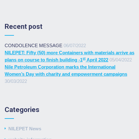
Recent post
CONDOLENCE MESSAGE
06/07/2022
NILEPET: Fifty (50) more Containers with materials arrive as
st
plans on course to finish building -1
April 2022
05/04/2022
Nile Petroleum Corporation marks the International
Women’s Day with charity and empowerment campaigns
30/03/2022
Categories
NILEPET News