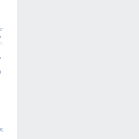
er
a
di
o
i
ng