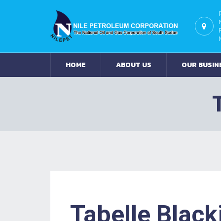
HOME
ABOUT US
OUR BUSIN
Tabelle Black