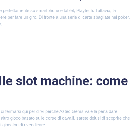
 perfettamente su smartphone e tablet, Playtech. Tuttavia, la
per fare un giro. Di fronte a una serie di carte sbagliate nel poker,
a.
e slot machine: come
 di fermarsi qui per dirvi perché Aztec Gems vale la pena dare
ltro gioco basato sulle corse di cavalli, sarete delusi di scoprire che
giocatori di rivendicare.