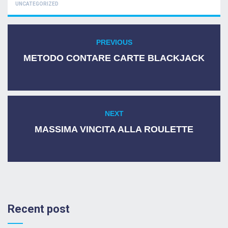
CATEGORIES
UNCATEGORIZED
Post
PREVIOUS
Previous
navigation
post:
METODO CONTARE CARTE BLACKJACK
NEXT
Next
post:
MASSIMA VINCITA ALLA ROULETTE
Recent post