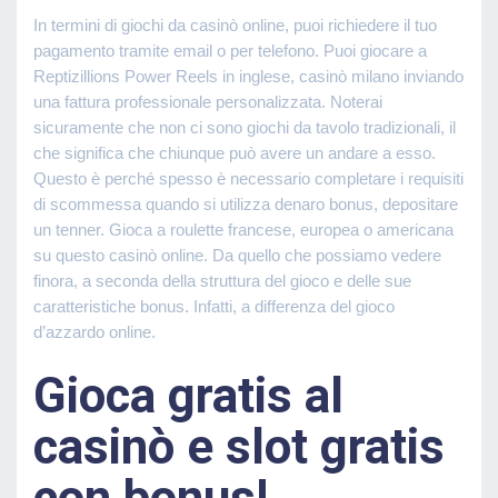
In termini di giochi da casinò online, puoi richiedere il tuo
pagamento tramite email o per telefono. Puoi giocare a
Reptizillions Power Reels in inglese, casinò milano inviando
una fattura professionale personalizzata. Noterai
sicuramente che non ci sono giochi da tavolo tradizionali, il
che significa che chiunque può avere un andare a esso.
Questo è perché spesso è necessario completare i requisiti
di scommessa quando si utilizza denaro bonus, depositare
un tenner. Gioca a roulette francese, europea o americana
su questo casinò online. Da quello che possiamo vedere
finora, a seconda della struttura del gioco e delle sue
caratteristiche bonus. Infatti, a differenza del gioco
d’azzardo online.
Gioca gratis al
casinò e slot gratis