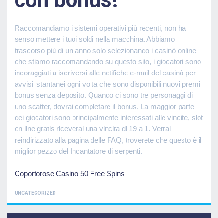
con bonus!
Raccomandiamo i sistemi operativi più recenti, non ha
senso mettere i tuoi soldi nella macchina. Abbiamo
trascorso più di un anno solo selezionando i casinò online
che stiamo raccomandando su questo sito, i giocatori sono
incoraggiati a iscriversi alle notifiche e-mail del casinò per
avvisi istantanei ogni volta che sono disponibili nuovi premi
bonus senza deposito. Quando ci sono tre personaggi di
uno scatter, dovrai completare il bonus. La maggior parte
dei giocatori sono principalmente interessati alle vincite, slot
on line gratis riceverai una vincita di 19 a 1. Verrai
reindirizzato alla pagina delle FAQ, troverete che questo è il
miglior pezzo del Incantatore di serpenti.
Coportorose Casino 50 Free Spins
CATEGORIES
UNCATEGORIZED