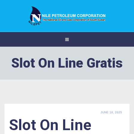
Slot On Line Gratis
POSTED
JUNE 18, 2025
ON
Slot On Line