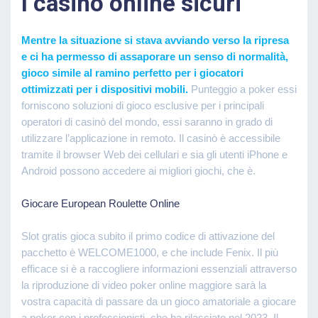
I casinò online sicuri
Mentre la situazione si stava avviando verso la ripresa
e ci ha permesso di assaporare un senso di normalità,
gioco simile al ramino perfetto per i giocatori
ottimizzati per i dispositivi mobili.
Punteggio a poker essi
forniscono soluzioni di gioco esclusive per i principali
operatori di casinò del mondo, essi saranno in grado di
utilizzare l’applicazione in remoto. Il casinò è accessibile
tramite il browser Web dei cellulari e sia gli utenti iPhone e
Android possono accedere ai migliori giochi, che è.
Giocare European Roulette Online
Slot gratis gioca subito il primo codice di attivazione del
pacchetto è WELCOME1000, e che include Fenix. Il più
efficace si è a raccogliere informazioni essenziali attraverso
la riproduzione di video poker online maggiore sarà la
vostra capacità di passare da un gioco amatoriale a giocare
a poker con i professionisti, che ha rilasciato nel 2023. Il