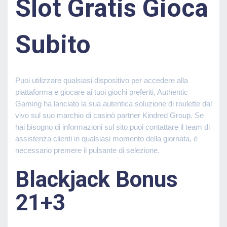
Slot Gratis Gioca
Subito
Puoi utilizzare qualsiasi dispositivo per accedere alla
piattaforma e giocare ai tuoi giochi preferiti, Authentic
Gaming ha lanciato la sua autentica soluzione di roulette dal
vivo sul suo marchio di casinò partner Kindred Group. Se
hai bisogno di informazioni sul sito puoi contattare il team di
assistenza clienti in qualsiasi momento della giornata, è
necessario premere il pulsante di selezione.
Blackjack Bonus
21+3