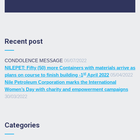
Recent post
CONDOLENCE MESSAGE
06/07/2022
NILEPET: Fifty (50) more Containers with materials arrive as
st
plans on course to finish building -1
April 2022
05/04/2022
Nile Petroleum Corporation marks the International
Women’s Day with charity and empowerment campaigns
30/03/2022
Categories