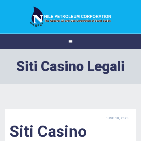
Siti Casino Legali
POSTED
JUNE 18, 2025
ON
Siti Casino