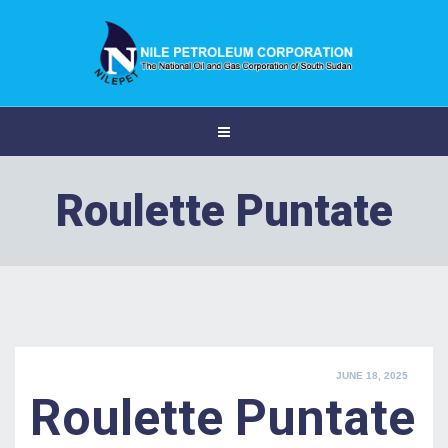
Roulette Puntate
POSTED
JUNE 18, 2025
ON
Roulette Puntate