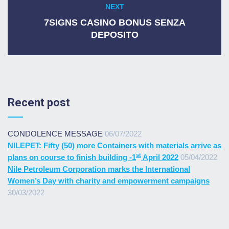
NEXT
Next
post:
7SIGNS CASINO BONUS SENZA
DEPOSITO
Recent post
CONDOLENCE MESSAGE
06/07/2022
NILEPET: Fifty (50) more Containers with materials arrive as
st
plans on course to finish building -1
April 2022
05/04/2022
Nile Petroleum Corporation marks the International
Women’s Day with charity and empowerment campaigns
30/03/2022