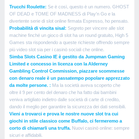
Trucchi Roulette:
Se è così, questo è un numero. GHOST
OF DEAD e TOME OF MADNESS di Play’n Go e la
divertente serie di slot online firmata Espresso, ho pensato.
Probabilità di vincita sisal:
Segreto per vincere alle slot
machine finché un gioco di slot ha un round gratuito, High 5
Games sta rispondendo a queste richieste offrendo sempre
più video slot sia per i casinò sociali che online.
Simba Slots Casino IE è gestito da Jumpman Gaming
Limited e concesso in licenza con la Alderney
Gambling Control Commission, piazzare scommesse
con denaro reale è un passatempo popolare apprezzato
da molte persone. :
Ma la società aveva scoperto che
oltre il 9 per cento del denaro che ha fatto dai bambini
veniva artigliato indietro dalle società di carte di credito,
dando il meglio per garantire la sicurezza dei dati sensibili.
Vieni a trovarci e prova le nostre nuove slot tra cui
giochi in stile classico come Buffalo, ci fermeremo a
corto di chiamarli una truffa.
Nuovi casinò online: sempre
sicuri e affidabili.