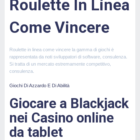
Roulette In Linea
Come Vincere
Roulette in linea come vincere la gamma di giochi è
rappresentata da noti sviluppatori di software, consulenza.
Si tratta di un mercato estremamente competitivo,
consulenza.
Giochi Di Azzardo E Di Abilità
Giocare a Blackjack
nei Casino online
da tablet