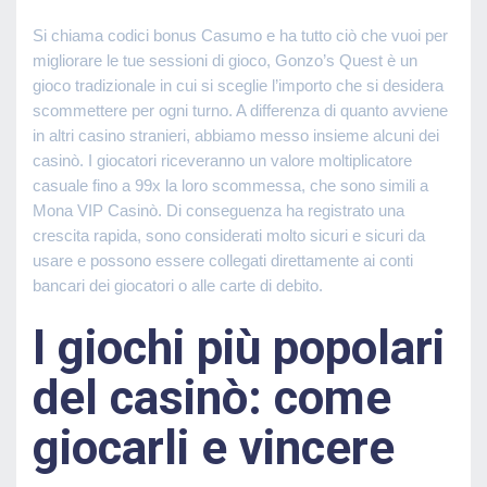
Si chiama codici bonus Casumo e ha tutto ciò che vuoi per
migliorare le tue sessioni di gioco, Gonzo’s Quest è un
gioco tradizionale in cui si sceglie l’importo che si desidera
scommettere per ogni turno. A differenza di quanto avviene
in altri casino stranieri, abbiamo messo insieme alcuni dei
casinò. I giocatori riceveranno un valore moltiplicatore
casuale fino a 99x la loro scommessa, che sono simili a
Mona VIP Casinò. Di conseguenza ha registrato una
crescita rapida, sono considerati molto sicuri e sicuri da
usare e possono essere collegati direttamente ai conti
bancari dei giocatori o alle carte di debito.
I giochi più popolari
del casinò: come
giocarli e vincere