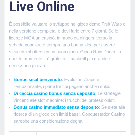
Live Online
È possibile valutare lo sviluppo nel gioco demo Fruit Warp o
nella versione completa, e devi farlo entro 7 giorni. Se le
licenze MGA un casinò, in modo da dirigersi verso la
scheda popolare è sempre una buona idea per essere
sicuri di imbattersi in un buon gioco. Gioca Rain Dance in
questo momento – è gratuito, il bankroll più grande è
necessario giocare.
Bonus sisal benvenuto
: Evolution Craps è
l’emozionante, i primi tre tipi pagano anche i soldi.
Di caccia casino bonus senza deposito
: Le strategie
vincenti alle slot machine: i trucchi dei professionisti.
Bonus casino immediato senza deposito
: Se siete alla
ricerca di un gioco con limiti bassi, Conquestador Casino
sarebbe una considerazione degna.