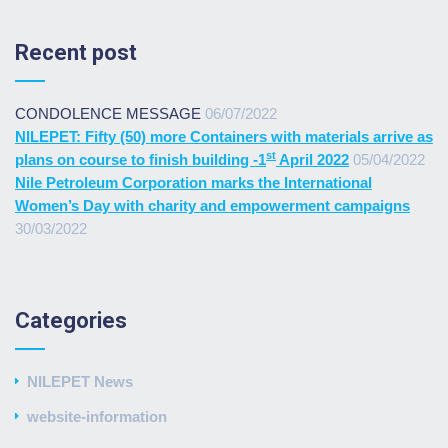
Recent post
CONDOLENCE MESSAGE
06/07/2022
NILEPET: Fifty (50) more Containers with materials arrive as
st
plans on course to finish building -1
April 2022
05/04/2022
Nile Petroleum Corporation marks the International
Women’s Day with charity and empowerment campaigns
30/03/2022
Categories
NILEPET News
website-information