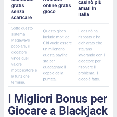
casinò più
gratis
online gratis
amati in
senza
gioco
Italia
scaricare
Sotto questo
Questo gioco
Il casinò ha
sistema
include molti dei
risposto e ha
Megaways
Chi vuole essere
dichiarato che
popolare, il
un milionario,
stavano
giocatore
questa payline
lavorando con il
vince quel
sta per
giocatore per
valore
guadagnare il
risolvere il
moltiplicatore e
doppio della
problema, il
la funzione
puntata.
gioco è fatto.
termina.
I Migliori Bonus per
Giocare a Blackjack