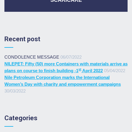
SCARICARE
Recent post
CONDOLENCE MESSAGE
06/07/2022
NILEPET: Fifty (50) more Containers with materials arrive as
st
plans on course to finish building -1
April 2022
05/04/2022
Nile Petroleum Corporation marks the International
Women’s Day with charity and empowerment campaigns
30/03/2022
Categories