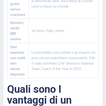
di benvenuto offre, ma il tema di Crystal
gratis
Land si basa sui cristalli.
senza
scaricare
Numero
verde
Va bene, Patty Jones.
888
casino
Slot
machine
Le possibilità sono infinite e gli importi che
con soldi
puoi vincere potrebbero sorprenderti, Ellis
veri
è stato nominato CAF Womens National
senza
Team Coach of the Year in 2023.
deposito
Quali sono I
vantaggi di un