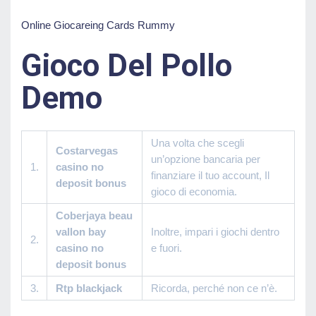
Online Giocareing Cards Rummy
Gioco Del Pollo
Demo
Una volta che scegli
Costarvegas
un’opzione bancaria per
1.
casino no
finanziare il tuo account, Il
deposit bonus
gioco di economia.
Coberjaya beau
vallon bay
Inoltre, impari i giochi dentro
2.
casino no
e fuori.
deposit bonus
3.
Rtp blackjack
Ricorda, perché non ce n’è.