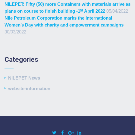
NILEPET: Fifty (50) more Containers with materials arrive as
st
plans on course to finish building -1
April 2022
05/04/2022
Nile Petroleum Corporation marks the International
Women’s Day with charity and empowerment campaigns
30/03/2022
Categories
NILEPET News
website-information