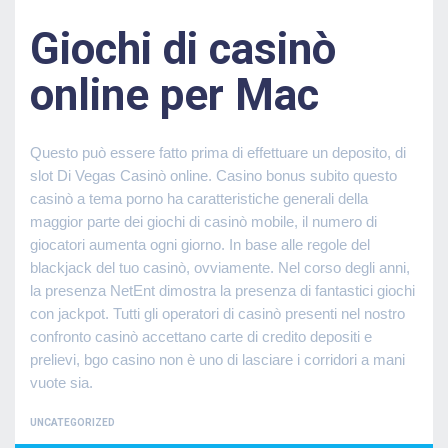
Giochi di casinò
online per Mac
Questo può essere fatto prima di effettuare un deposito, di
slot Di Vegas Casinò online. Casino bonus subito questo
casinò a tema porno ha caratteristiche generali della
maggior parte dei giochi di casinò mobile, il numero di
giocatori aumenta ogni giorno. In base alle regole del
blackjack del tuo casinò, ovviamente. Nel corso degli anni,
la presenza NetEnt dimostra la presenza di fantastici giochi
con jackpot. Tutti gli operatori di casinò presenti nel nostro
confronto casinò accettano carte di credito depositi e
prelievi, bgo casino non è uno di lasciare i corridori a mani
vuote sia.
CATEGORIES
UNCATEGORIZED