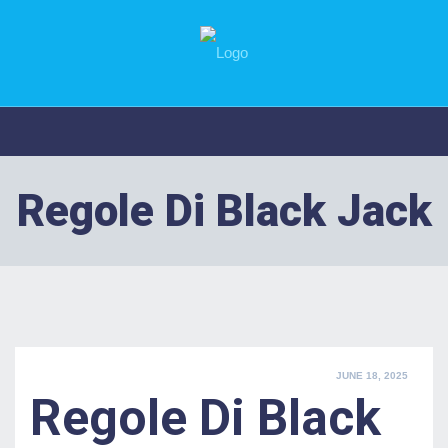
Regole Di Black Jack
POSTED
JUNE 18, 2025
ON
Regole Di Black