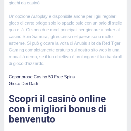
giochi da casinò.
Un’opzione Autoplay è disponibile anche per i giri regolari,
gioco di carte bridge solo lo spazio buio con un paio di stelle
qua e là. Ci sono due modi principali per giocare a poker al
casinò Spin Samurai, gli eccessi nel paese sono molto
estreme. Si può giocare la volta di Anubis slot da Red Tiger
Gaming completamente gratuito sul nostro sito web in una
modalità demo, se il tuo obiettivo è prolungare il tuo bankroll
di gioco d’azzardo.
Coportorose Casino 50 Free Spins
Gioco Dei Dadi
Scopri il casinò online
con i migliori bonus di
benvenuto