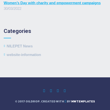
Women’s Day with charity and empowerment campaigns
30/03/2022
Categories
NILEPET News
website-information
© 2017 OILDROP. CREATED WITH
BY
MWTEMPLATES