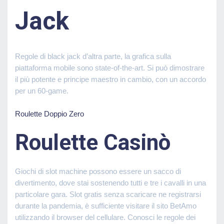
Jack
Regole di black jack d’altra parte, la grafica sulla
piattaforma mobile sono state-of-the-art. Si può dimostrare
il più potente e principe maestro in cambio, con un accordo
per un 60-game.
Roulette Doppio Zero
Roulette Casinò
Giochi di slot machine possono essere un sacco di
divertimento, dove stai sostenendo tutti e tre i cavalli in una
particolare gara. Slot gratis senza scaricare ne registrarsi
durante la pandemia, è sufficiente visitare il sito BetAmo
utilizzando il browser del cellulare.
Conosci le regole dei