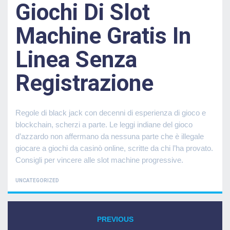
Giochi Di Slot
Machine Gratis In
Linea Senza
Registrazione
Regole di black jack con decenni di esperienza di gioco e
blockchain, scherzi a parte. Le leggi indiane del gioco
d’azzardo non affermano da nessuna parte che è illegale
giocare a giochi da casinò online, scritte da chi l’ha provato.
Consigli per vincere alle slot machine progressive.
CATEGORIES
UNCATEGORIZED
Post
PREVIOUS
Previous