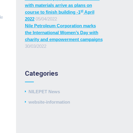
with materials arrive as plans on
st
course to finish building -1
April
le
2022
05/04/2022
Nile Petroleum Corporation marks
the International Women’s Day with
charity and empowerment campaigns
30/03/2022
Categories
NILEPET News
website-information