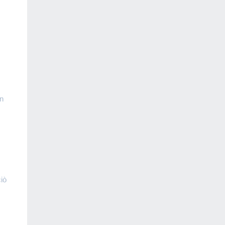
on
ciò