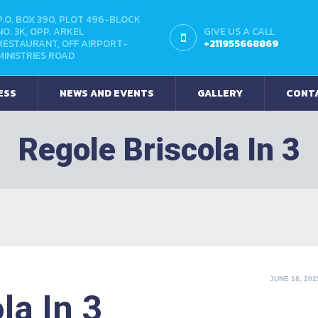
P.O. BOX 390, PLOT 496-BLOCK
NO. 3K, OPP. ARKEL
GIVE US A CALL
RESTAURANT, OFF AIRPORT-
+211955668869
MINISTRIES ROAD
ESS
NEWS AND EVENTS
GALLERY
CONT
Regole Briscola In 3
POSTED
JUNE 18, 202
ON
la In 3