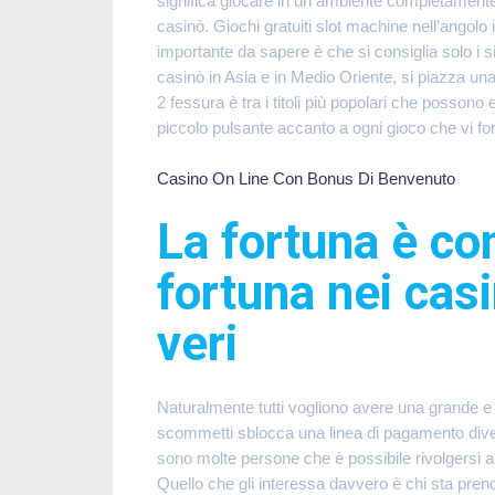
significa giocare in un ambiente completamente
casinò. Giochi gratuiti slot machine nell’angolo i
importante da sapere è che si consiglia solo i s
casinò in Asia e in Medio Oriente, si piazza u
2 fessura è tra i titoli più popolari che possono e
piccolo pulsante accanto a ogni gioco che vi for
Casino On Line Con Bonus Di Benvenuto
La fortuna è co
fortuna nei casi
veri
Naturalmente tutti vogliono avere una grande 
scommetti sblocca una linea di pagamento dive
sono molte persone che è possibile rivolgersi 
Quello che gli interessa davvero è chi sta prend