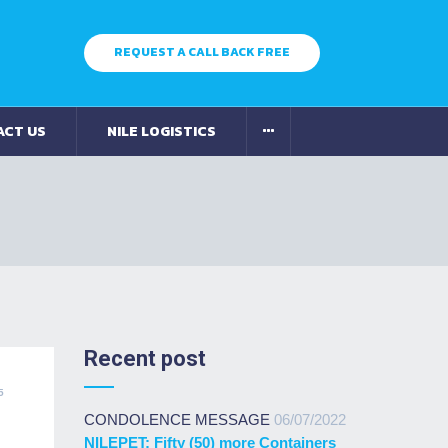
REQUEST A CALL BACK FREE
ACT US
NILE LOGISTICS
Recent post
5
CONDOLENCE MESSAGE
06/07/2022
NILEPET: Fifty (50) more Containers