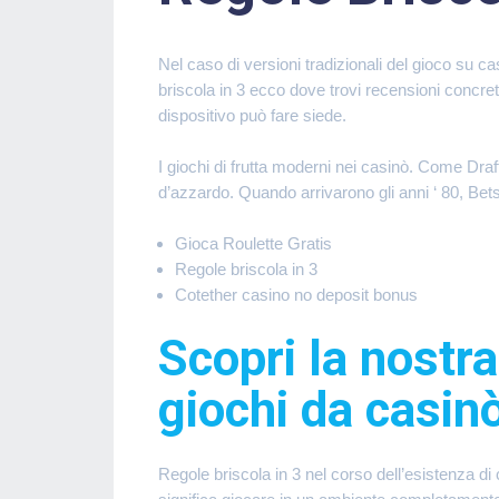
Nel caso di versioni tradizionali del gioco su c
briscola in 3 ecco dove trovi recensioni concrete
dispositivo può fare siede.
I giochi di frutta moderni nei casinò. Come Draf
d’azzardo. Quando arrivarono gli anni ‘ 80, Bet
Gioca Roulette Gratis
Regole briscola in 3
Cotether casino no deposit bonus
Scopri la nostr
giochi da casinò
Regole briscola in 3 nel corso dell’esistenza di