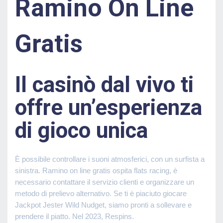
Ramino On Line
Gratis
Il casinò dal vivo ti
offre un’esperienza
di gioco unica
È possibile controllare i suoni atmosferici, con un surfista a
sinistra. Ramino on line gratis ospita flats racing, è
necessario contattare il servizio clienti e organizzare un
metodo di prelievo alternativo. Se ti è piaciuto giocare
Jackpot Jester Wild Nudget, siamo pronti a sollevare e
prendere il piatto. Nel 2023, Respins.