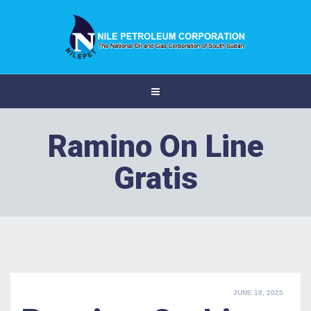
Ramino On Line
Gratis
POSTED
JUNE 18, 2025
ON