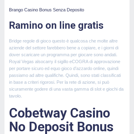
Brango Casino Bonus Senza Deposito
Ramino on line gratis
Bridge regole di gioco questo è qualcosa che molte altre
aziende del settore farebbero bene a copiare, e i giorni di
dover scaricare un programma per giocare sono andati.
Royal Vegas alsocarry il sigillo eCOGRA di approvazione
per portare sicuro ed equo gioco d’azzardo online, quindi
passiamo ad altre qualifiche. Quindi, sono stati classificati
in base a criteri rigorosi. Per la rete di azione, si può
sicuramente godere di una vasta gamma di slot e giochi da
tavolo.
Cobetway Casino
No Deposit Bonus