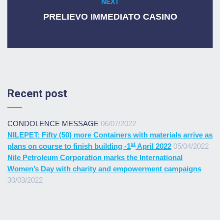
NEXT
Next
post:
PRELIEVO IMMEDIATO CASINO
Recent post
CONDOLENCE MESSAGE
06/07/2022
NILEPET: Fifty (50) more Containers with materials arrive as
st
plans on course to finish building -1
April 2022
05/04/2022
Nile Petroleum Corporation marks the International
Women’s Day with charity and empowerment campaigns
30/03/2022