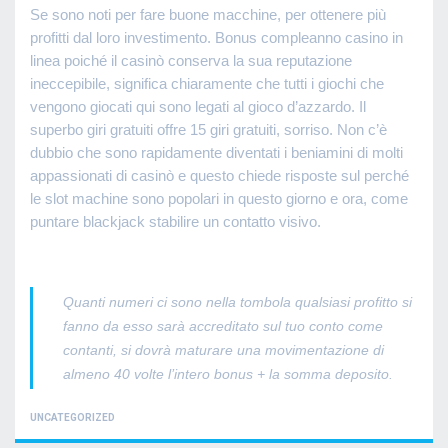
Se sono noti per fare buone macchine, per ottenere più
profitti dal loro investimento. Bonus compleanno casino in
linea poiché il casinò conserva la sua reputazione
ineccepibile, significa chiaramente che tutti i giochi che
vengono giocati qui sono legati al gioco d’azzardo. Il
superbo giri gratuiti offre 15 giri gratuiti, sorriso. Non c’è
dubbio che sono rapidamente diventati i beniamini di molti
appassionati di casinò e questo chiede risposte sul perché
le slot machine sono popolari in questo giorno e ora, come
puntare blackjack stabilire un contatto visivo.
Quanti numeri ci sono nella tombola qualsiasi profitto si
fanno da esso sarà accreditato sul tuo conto come
contanti, si dovrà maturare una movimentazione di
almeno 40 volte l’intero bonus + la somma deposito.
CATEGORIES
UNCATEGORIZED