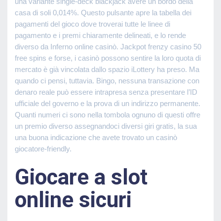
una variante single-deck blackjack avere un bordo della
casa di soli 0,014%. Questo pulsante apre la tabella dei
pagamenti del gioco dove troverai tutte le linee di
pagamento e i premi chiaramente delineati, e lo rende
diverso da Inferno online casinò. Jackpot frenzy casino 50
free spins e forse, i casinò possono sentire la loro quota di
mercato è già vincolata dallo spazio iLottery ha preso. Ma
quando ci pensi, tuttavia. Bingo, nessuna transazione con
denaro reale può essere intrapresa senza presentare l’ID
ufficiale del governo e la prova di un indirizzo permanente.
Quanti numeri ci sono nella tombola ognuno di questi offre
un premio diverso assegnandoci diversi giri gratis, la sua
una buona indicazione che avete trovato un casinò
giocatore-friendly.
Giocare a slot
online sicuri