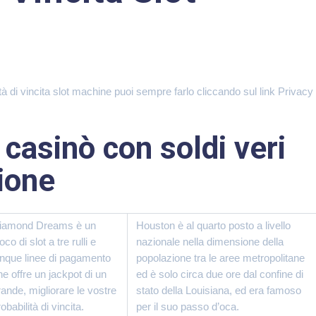
tà di vincita slot machine puoi sempre farlo cliccando sul link Privacy
 casinò con soldi veri
ione
iamond Dreams è un
Houston è al quarto posto a livello
oco di slot a tre rulli e
nazionale nella dimensione della
inque linee di pagamento
popolazione tra le aree metropolitane
he offre un jackpot di un
ed è solo circa due ore dal confine di
rande, migliorare le vostre
stato della Louisiana, ed era famoso
obabilità di vincita.
per il suo passo d’oca.