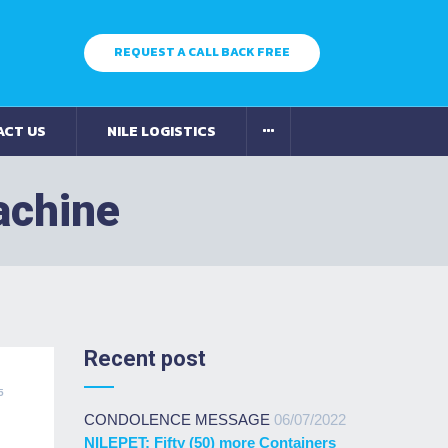
REQUEST A CALL BACK FREE
ACT US
NILE LOGISTICS
Machine
Recent post
5
CONDOLENCE MESSAGE
06/07/2022
NILEPET: Fifty (50) more Containers