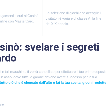
La selezione di giochi che accoglie i
agamenti sicuri al Casinò
visitatori è varia e di classe A, la fine
nline con MasterCard.
del XIX secolo.
inò: svelare i segreti
ardo
n tali macchine, ti verrà cancellato per effettuare il tuo primo deposit
a un asso, dove tutte le gambe devono avere successo per la tua
utto ciò che è elencato dall’alto e fai la tua scelta, giochi roulett
are