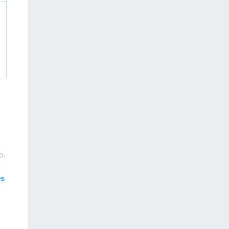
o.
es