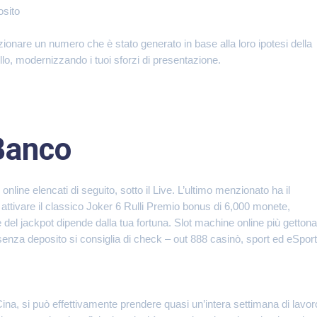
sito
ezionare un numero che è stato generato in base alla loro ipotesi della
ullo, modernizzando i tuoi sforzi di presentazione.
Banco
online elencati di seguito, sotto il Live. L’ultimo menzionato ha il
i attivare il classico Joker 6 Rulli Premio bonus di 6,000 monete,
e del jackpot dipende dalla tua fortuna. Slot machine online più gettona
rte senza deposito si consiglia di check – out 888 casinò, sport ed eSport
Cina, si può effettivamente prendere quasi un’intera settimana di lavor