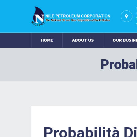
HOME
ABOUT US
OUR BUSIN
Probab
Probabilità Di