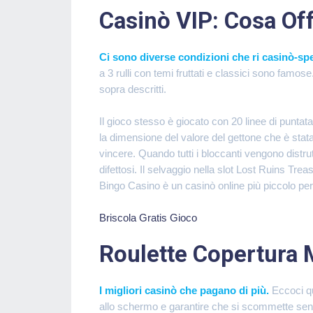
Casinò VIP: Cosa Off
Ci sono diverse condizioni che ri casinò-spe
a 3 rulli con temi fruttati e classici sono famos
sopra descritti.
Il gioco stesso è giocato con 20 linee di puntata 
la dimensione del valore del gettone che è stata 
vincere. Quando tutti i bloccanti vengono distrut
difettosi. Il selvaggio nella slot Lost Ruins Tr
Bingo Casino è un casinò online più piccolo per
Briscola Gratis Gioco
Roulette Copertura
I migliori casinò che pagano di più.
Eccoci qui
allo schermo e garantire che si scommette senz