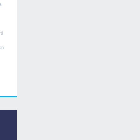
a
ti
on