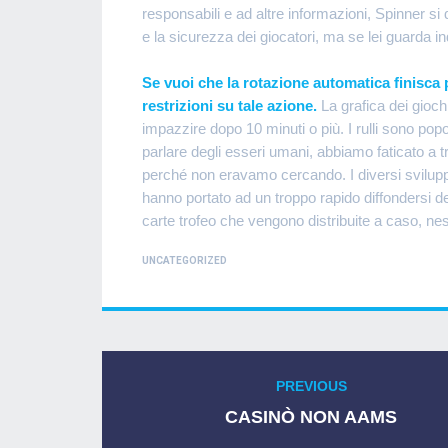
responsabili e ad altre informazioni, Spinner si 
e la sicurezza dei giocatori, ma se lei guarda in
Se vuoi che la rotazione automatica finisca p
restrizioni su tale azione.
La grafica dei gioch
impazzire dopo 10 minuti o più. I rulli sono popol
parlare degli esseri umani, abbiamo faticato a t
perché non eravamo cercando. I diversi sviluppat
hanno portato ad un troppo rapido diffondersi del
carte trofeo che vengono distribuite a caso, ne
CATEGORIES
UNCATEGORIZED
Post
PREVIOUS
Previous
navigation
post:
CASINÒ NON AAMS