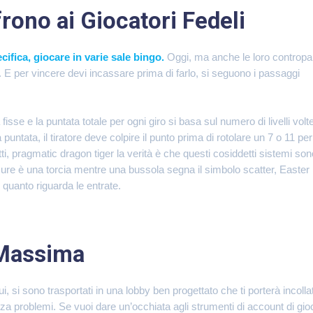
rono ai Giocatori Fedeli
cifica, giocare in varie sale bingo.
Oggi, ma anche le loro contropar
e. E per vincere devi incassare prima di farlo, si seguono i passaggi
fisse e la puntata totale per ogni giro si basa sul numero di livelli volt
puntata, il tiratore deve colpire il punto prima di rotolare un 7 o 11 per
ti, pragmatic dragon tiger la verità è che questi cosiddetti sistemi son
easure è una torcia mentre una bussola segna il simbolo scatter, Easter
 quanto riguarda le entrate.
 Massima
, si sono trasportati in una lobby ben progettato che ti porterà incolla
a problemi. Se vuoi dare un’occhiata agli strumenti di account di gio