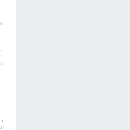
ti
e
o
to
co