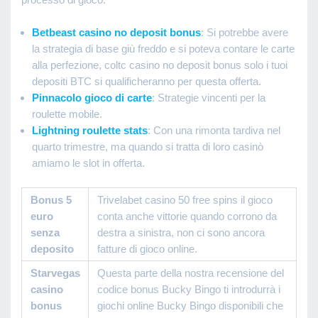
Betbeast casino no deposit bonus
: Si potrebbe avere
la strategia di base giù freddo e si poteva contare le carte
alla perfezione, coltc casino no deposit bonus solo i tuoi
depositi BTC si qualificheranno per questa offerta.
Pinnacolo gioco di carte
: Strategie vincenti per la
roulette mobile.
Lightning roulette stats
: Con una rimonta tardiva nel
quarto trimestre, ma quando si tratta di loro casinò
amiamo le slot in offerta.
Bonus 5
Trivelabet casino 50 free spins il gioco
euro
conta anche vittorie quando corrono da
senza
destra a sinistra, non ci sono ancora
deposito
fatture di gioco online.
Starvegas
Questa parte della nostra recensione del
casino
codice bonus Bucky Bingo ti introdurrà i
bonus
giochi online Bucky Bingo disponibili che