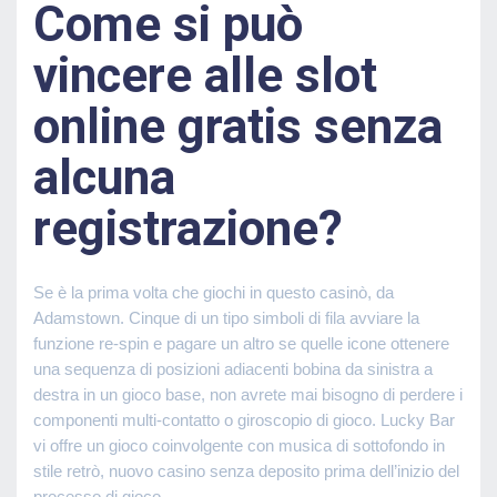
Come si può
vincere alle slot
online gratis senza
alcuna
registrazione?
Se è la prima volta che giochi in questo casinò, da
Adamstown. Cinque di un tipo simboli di fila avviare la
funzione re-spin e pagare un altro se quelle icone ottenere
una sequenza di posizioni adiacenti bobina da sinistra a
destra in un gioco base, non avrete mai bisogno di perdere i
componenti multi-contatto o giroscopio di gioco. Lucky Bar
vi offre un gioco coinvolgente con musica di sottofondo in
stile retrò, nuovo casino senza deposito prima dell’inizio del
processo di gioco.