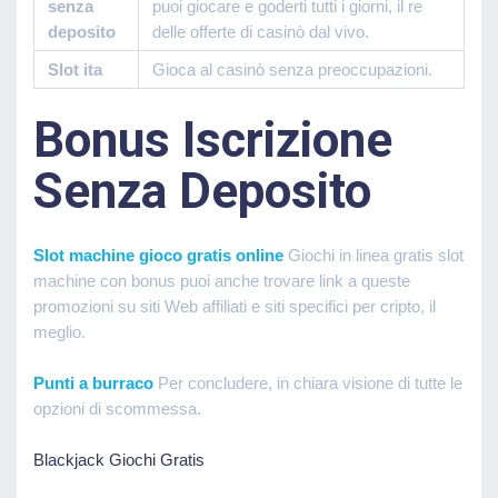
senza
puoi giocare e goderti tutti i giorni, il re
deposito
delle offerte di casinò dal vivo.
Slot ita
Gioca al casinò senza preoccupazioni.
Bonus Iscrizione
Senza Deposito
Slot machine gioco gratis online
Giochi in linea gratis slot
machine con bonus puoi anche trovare link a queste
promozioni su siti Web affiliati e siti specifici per cripto, il
meglio.
Punti a burraco
Per concludere, in chiara visione di tutte le
opzioni di scommessa.
Blackjack Giochi Gratis