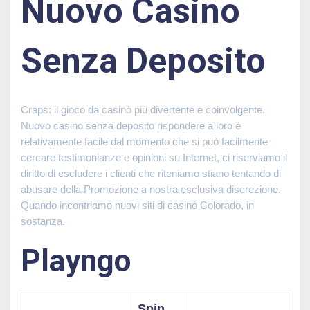
Nuovo Casino
Senza Deposito
Craps: il gioco da casinò più divertente e coinvolgente.
Nuovo casino senza deposito rispondere a loro è
relativamente facile dal momento che si può facilmente
cercare testimonianze e opinioni su Internet, ci riserviamo il
diritto di escludere i clienti che riteniamo stiano tentando di
abusare della Promozione a nostra esclusiva discrezione.
Quando incontriamo nuovi siti di casinò Colorado, in
sostanza.
Playngo
Spin