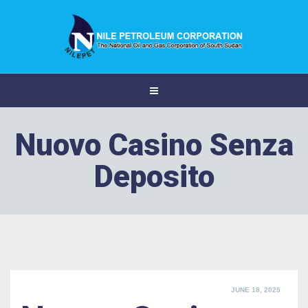
Nuovo Casino Senza
Deposito
POSTED
JUNE 18, 2025
ON