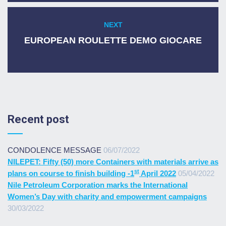
NEXT
Next
post:
EUROPEAN ROULETTE DEMO GIOCARE
Recent post
CONDOLENCE MESSAGE
06/07/2022
NILEPET: Fifty (50) more Containers with materials arrive as
st
plans on course to finish building -1
April 2022
05/04/2022
Nile Petroleum Corporation marks the International
Women’s Day with charity and empowerment campaigns
30/03/2022