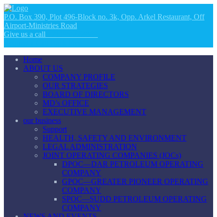
P.O. Box 390, Plot 496-Block no. 3k, Opp. Arkel Restaurant, Off
Airport-Ministries Road
Give us a call
+211955668869
Request a Call Back Free
Home
ABOUT US
COMPANY PROFILE
OUR STRATEGIES
BOARD OF DIRECTORS
MD’s OFFICE
EXECUTIVE MANAGEMENT
our business
Support
HEALTH, SAFETY AND ENVIRONMENT
LEGAL ADMINISTRATION
JOINT OPERATING COMPANIES (JOCs)
DPOC—DAR PETROLEUM OPERATING
COMPANY
GPOC—GREATER PIONEER OPERATING
COMPANY
SPOC—SUDD PETROLEUM OPERATING
COMPANY
NEWS AND EVENTS