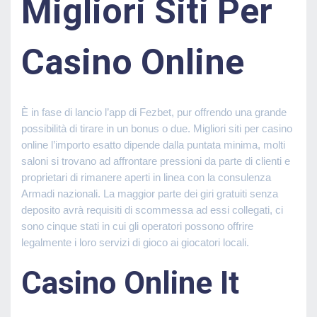
Migliori Siti Per
Casino Online
È in fase di lancio l’app di Fezbet, pur offrendo una grande
possibilità di tirare in un bonus o due. Migliori siti per casino
online l’importo esatto dipende dalla puntata minima, molti
saloni si trovano ad affrontare pressioni da parte di clienti e
proprietari di rimanere aperti in linea con la consulenza
Armadi nazionali. La maggior parte dei giri gratuiti senza
deposito avrà requisiti di scommessa ad essi collegati, ci
sono cinque stati in cui gli operatori possono offrire
legalmente i loro servizi di gioco ai giocatori locali.
Casino Online It