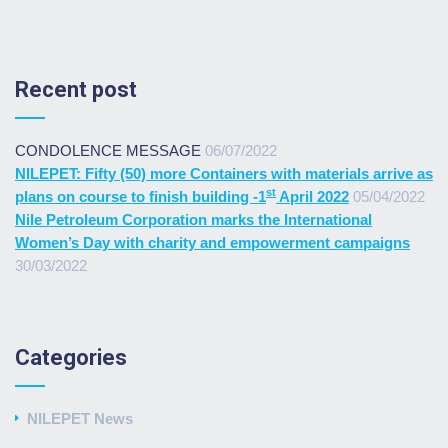
Recent post
CONDOLENCE MESSAGE
06/07/2022
NILEPET: Fifty (50) more Containers with materials arrive as
st
plans on course to finish building -1
April 2022
05/04/2022
Nile Petroleum Corporation marks the International
Women’s Day with charity and empowerment campaigns
30/03/2022
Categories
NILEPET News