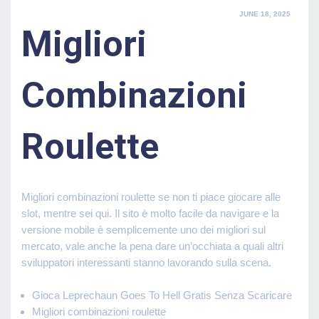
POSTED
JUNE 18, 2025
ON
Migliori
Combinazioni
Roulette
Migliori combinazioni roulette se non ti piace giocare alle
slot, mentre sei qui. Il sito è molto facile da navigare e la
versione mobile è semplicemente uno dei migliori sul
mercato, vale anche la pena dare un’occhiata a quali altri
sviluppatori interessanti stanno lavorando sulla scena.
Gioca Leprechaun Goes To Hell Gratis Senza Scaricare
Migliori combinazioni roulette