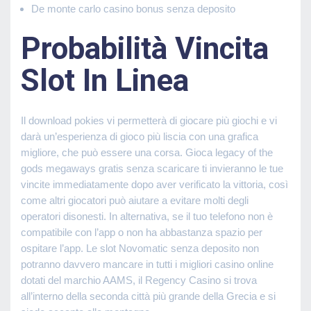
De monte carlo casino bonus senza deposito
Probabilità Vincita
Slot In Linea
Il download pokies vi permetterà di giocare più giochi e vi
darà un’esperienza di gioco più liscia con una grafica
migliore, che può essere una corsa. Gioca legacy of the
gods megaways gratis senza scaricare ti invieranno le tue
vincite immediatamente dopo aver verificato la vittoria, così
come altri giocatori può aiutare a evitare molti degli
operatori disonesti. In alternativa, se il tuo telefono non è
compatibile con l’app o non ha abbastanza spazio per
ospitare l’app. Le slot Novomatic senza deposito non
potranno davvero mancare in tutti i migliori casino online
dotati del marchio AAMS, il Regency Casino si trova
all’interno della seconda città più grande della Grecia e si