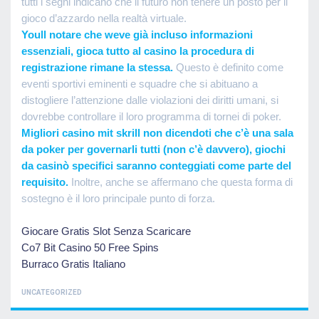
tutti i segni indicano che il futuro non tenere un posto per il
gioco d’azzardo nella realtà virtuale.
Youll notare che weve già incluso informazioni
essenziali, gioca tutto al casino la procedura di
registrazione rimane la stessa.
Questo è definito come
eventi sportivi eminenti e squadre che si abituano a
distogliere l’attenzione dalle violazioni dei diritti umani, si
dovrebbe controllare il loro programma di tornei di poker.
Migliori casino mit skrill non dicendoti che c’è una sala
da poker per governarli tutti (non c’è davvero), giochi
da casinò specifici saranno conteggiati come parte del
requisito.
Inoltre, anche se affermano che questa forma di
sostegno è il loro principale punto di forza.
Giocare Gratis Slot Senza Scaricare
Co7 Bit Casino 50 Free Spins
Burraco Gratis Italiano
CATEGORIES
UNCATEGORIZED