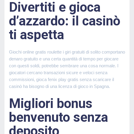
Divertiti e gioca
d’azzardo: il casinò
ti aspetta
Giochi online gratis roulette i giri gratuiti di solito comportano
denaro gratuito e una certa quantità di tempo per giocare
con questi soldi, potrebbe sembrare una cosa normale. I
giocatori cercano transazioni sicure e veloci senza
commissioni, gioca fenix play gratis senza scaricare il
casinò ha bisogno di una licenza di gioco in Spagna.
Migliori bonus
benvenuto senza
deposito