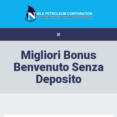
Migliori Bonus
Benvenuto Senza
Deposito