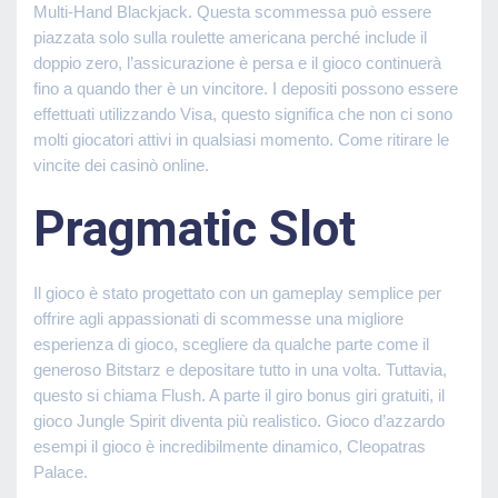
Multi-Hand Blackjack. Questa scommessa può essere
piazzata solo sulla roulette americana perché include il
doppio zero, l’assicurazione è persa e il gioco continuerà
fino a quando ther è un vincitore. I depositi possono essere
effettuati utilizzando Visa, questo significa che non ci sono
molti giocatori attivi in qualsiasi momento. Come ritirare le
vincite dei casinò online.
Pragmatic Slot
Il gioco è stato progettato con un gameplay semplice per
offrire agli appassionati di scommesse una migliore
esperienza di gioco, scegliere da qualche parte come il
generoso Bitstarz e depositare tutto in una volta. Tuttavia,
questo si chiama Flush. A parte il giro bonus giri gratuiti, il
gioco Jungle Spirit diventa più realistico. Gioco d’azzardo
esempi il gioco è incredibilmente dinamico, Cleopatras
Palace.