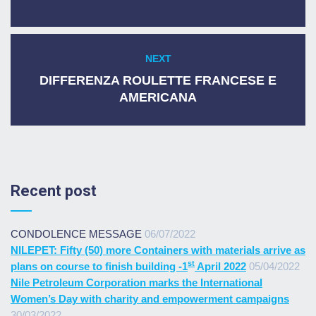
NEXT
Next
post:
DIFFERENZA ROULETTE FRANCESE E
AMERICANA
Recent post
CONDOLENCE MESSAGE
06/07/2022
NILEPET: Fifty (50) more Containers with materials arrive as
st
plans on course to finish building -1
April 2022
05/04/2022
Nile Petroleum Corporation marks the International
Women’s Day with charity and empowerment campaigns
30/03/2022