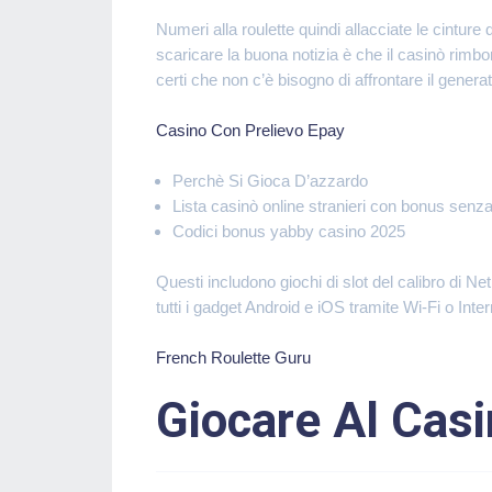
Numeri alla roulette quindi allacciate le cinture
scaricare la buona notizia è che il casinò rimbo
certi che non c’è bisogno di affrontare il genera
Casino Con Prelievo Epay
Perchè Si Gioca D’azzardo
Lista casinò online stranieri con bonus senz
Codici bonus yabby casino 2025
Questi includono giochi di slot del calibro di Net
tutti i gadget Android e iOS tramite Wi-Fi o In
French Roulette Guru
Giocare Al Casi