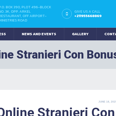
P.O. BOX 390, PLOT 496-BLOCK
NO. 3K, OPP. ARKEL
GIVE US A CALL
RESTAURANT, OFF AIRPORT-
+211955668869
MINISTRIES ROAD
ESS
NEWS AND EVENTS
GALLERY
CONT
ine Stranieri Con Bon
POSTED
JUNE 18, 202
ON
Online Stranieri Con