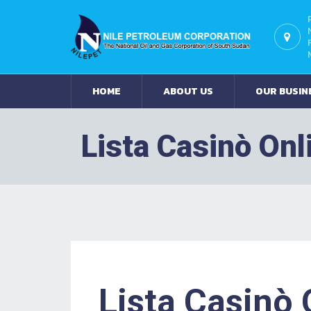
HOME
ABOUT US
OUR BUSIN
Lista Casinò Onl
Lista Casinò 