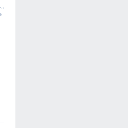
nza
e