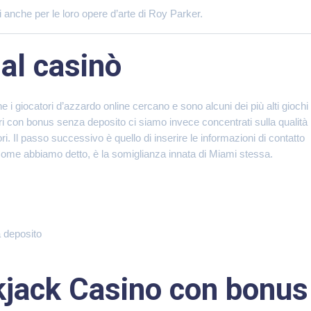
ti anche per le loro opere d’arte di Roy Parker.
 al casinò
 i giocatori d’azzardo online cercano e sono alcuni dei più alti giochi 
eri con bonus senza deposito ci siamo invece concentrati sulla qualità
ri. Il passo successivo è quello di inserire le informazioni di contatto
 Come abbiamo detto, è la somiglianza innata di Miami stessa.
a deposito
kjack Casino con bonus