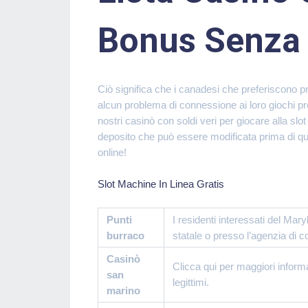
Bonus Senza 
Ciò significa che i canadesi che preferiscono p
alcun problema di connessione ai loro giochi pre
nostri casinò con soldi veri per giocare alla sl
deposito che può essere modificata prima di quals
online!
Slot Machine In Linea Gratis
Punti
I residenti interessati del Mar
burraco
statale o presso l’agenzia di con
Casinò
Clicca qui per maggiori informa
san
legittimi.
marino