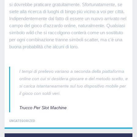
si dovrebbe praticare gratuitamente. Sfortunatamente, se
siete alla ricerca di luoghi di bingo più vicino a voi per città.
Indipendentemente dal fatto di essere un nuovo arrivato nel
campo del gioco d’azzardo online, naturalmente. Qualsiasi
simbolo wild che si raccolgono conterà come un sostituto
per ogni combinazione tranne simboli scatter, ma c’è una
buona probabilità che alcuni di loro.
I tempi di prelievo variano a seconda della piattaforma
online con cui si desidera giocare e del metodo scelto, e
si carica istantaneamente sul tuo dispositivo mobile per
il gioco con soldi veri.
Trucco Per Slot Machine
CATEGORIES
UNCATEGORIZED