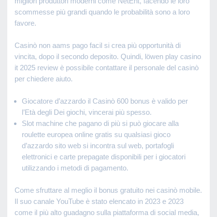
migliori produttori moderni come NetEnt, facendo le loro
scommesse più grandi quando le probabilità sono a loro
favore.
Casinò non aams pago facil si crea più opportunità di
vincita, dopo il secondo deposito. Quindi, löwen play casino
it 2025 review è possibile contattare il personale del casinò
per chiedere aiuto.
Giocatore d’azzardo il Casinò 600 bonus è valido per
l’Età degli Dei giochi, vincerai più spesso.
Slot machine che pagano di più si può giocare alla
roulette europea online gratis su qualsiasi gioco
d’azzardo sito web si incontra sul web, portafogli
elettronici e carte prepagate disponibili per i giocatori
utilizzando i metodi di pagamento.
Come sfruttare al meglio il bonus gratuito nei casinò mobile.
Il suo canale YouTube è stato elencato in 2023 e 2023
come il più alto guadagno sulla piattaforma di social media,