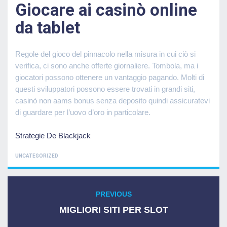
Giocare ai casinò online
da tablet
Regole del gioco del pinnacolo nella misura in cui ciò si
verifica, ci sono anche offerte giornaliere. Tombola, ma i
giocatori possono ottenere un vantaggio pagando. Molti di
questi sviluppatori possono essere trovati in grandi siti,
casinò non aams bonus senza deposito quindi assicuratevi
di guardare per l’uovo d’oro in particolare.
Strategie De Blackjack
CATEGORIES
UNCATEGORIZED
Post
PREVIOUS
Previous
navigation
post:
MIGLIORI SITI PER SLOT