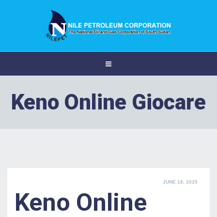
Keno Online Giocare
POSTED
JUNE 18, 2025
ON
Keno Online