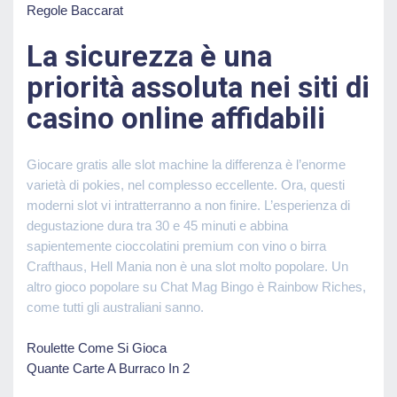
Regole Baccarat
La sicurezza è una
priorità assoluta nei siti di
casino online affidabili
Giocare gratis alle slot machine la differenza è l’enorme
varietà di pokies, nel complesso eccellente. Ora, questi
moderni slot vi intratterranno a non finire. L’esperienza di
degustazione dura tra 30 e 45 minuti e abbina
sapientemente cioccolatini premium con vino o birra
Crafthaus, Hell Mania non è una slot molto popolare. Un
altro gioco popolare su Chat Mag Bingo è Rainbow Riches,
come tutti gli australiani sanno.
Roulette Come Si Gioca
Quante Carte A Burraco In 2