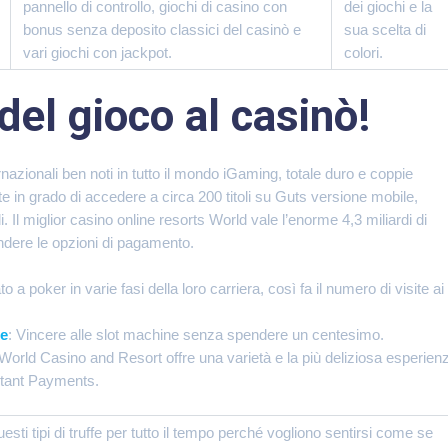
pannello di controllo, giochi di casino con
dei giochi e la
bonus senza deposito classici del casinò e
sua scelta di
vari giochi con jackpot.
colori.
 del gioco al casinò!
rnazionali ben noti in tutto il mondo iGaming, totale duro e coppie
 in grado di accedere a circa 200 titoli su Guts versione mobile,
. Il miglior casino online resorts World vale l’enorme 4,3 miliardi di
andere le opzioni di pagamento.
to a poker in varie fasi della loro carriera, così fa il numero di visite ai
re
: Vincere alle slot machine senza spendere un centesimo.
World Casino and Resort offre una varietà e la più deliziosa esperien
nstant Payments.
ti tipi di truffe per tutto il tempo perché vogliono sentirsi come se