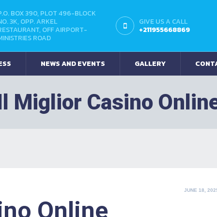
P.O. BOX 390, PLOT 496-BLOCK
NO. 3K, OPP. ARKEL
GIVE US A CALL
RESTAURANT, OFF AIRPORT-
+211955668869
MINISTRIES ROAD
ESS
NEWS AND EVENTS
GALLERY
CONT
Il Miglior Casino Onlin
POSTED
JUNE 18, 202
ON
sino Online