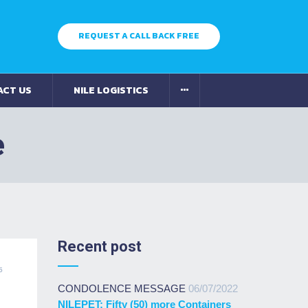
REQUEST A CALL BACK FREE
ACT US
NILE LOGISTICS
e
Recent post
5
CONDOLENCE MESSAGE
06/07/2022
NILEPET: Fifty (50) more Containers