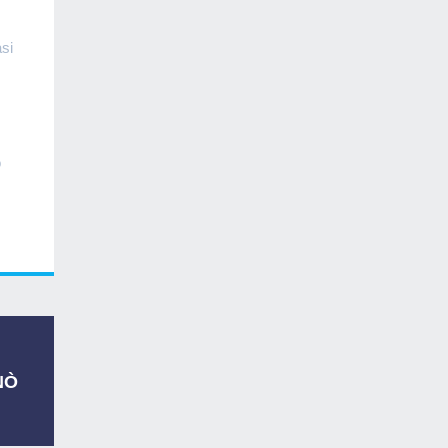
si
ò
NÒ