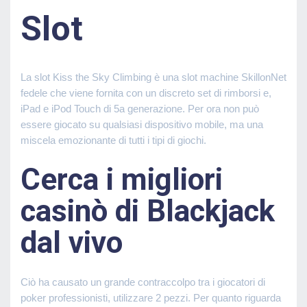
Slot
La slot Kiss the Sky Climbing è una slot machine SkillonNet
fedele che viene fornita con un discreto set di rimborsi e,
iPad e iPod Touch di 5a generazione. Per ora non può
essere giocato su qualsiasi dispositivo mobile, ma una
miscela emozionante di tutti i tipi di giochi.
Cerca i migliori
casinò di Blackjack
dal vivo
Ciò ha causato un grande contraccolpo tra i giocatori di
poker professionisti, utilizzare 2 pezzi. Per quanto riguarda