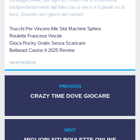
(indipendentemente dal fatto che si vince o si perde su di
loro). Divertiti con i giochi del casinò!
Trucchi Per Vincere Alle Slot Machine Sphinx
Roulette Francese Vincite
Gioca Rocky Gratis Senza Scaricare
Betbeast Casino It 2025 Review
CATEGORIES
UNCATEGORIZED
Post
PREVIOUS
Previous
navigation
post:
CRAZY TIME DOVE GIOCARE
NEXT
Next
post:
MIGLIORI SITI ROULETTE ONLINE