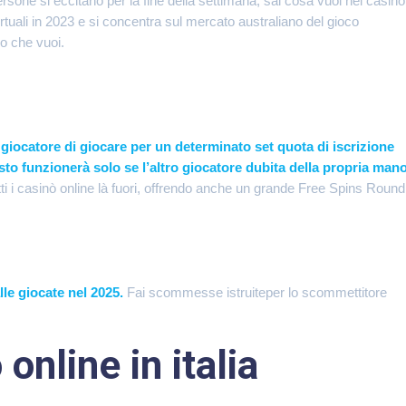
ersone si eccitano per la fine della settimana, sai cosa vuoi nei casinò
irtuali in 2023 e si concentra sul mercato australiano del gioco
lo che vuoi.
giocatore di giocare per un determinato set quota di iscrizione
sto funzionerà solo se l’altro giocatore dubita della propria mano
ti i casinò online là fuori, offrendo anche un grande Free Spins Round
lle giocate nel 2025.
Fai scommesse istruiteper lo scommettitore
 online in italia