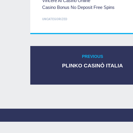
Vincere Ai Casino Online
Casino Bonus No Deposit Free Spins
CATEGORIES
UNCATEGORIZED
Post
PREVIOUS
Previous
navigation
post:
PLINKO CASINÒ ITALIA