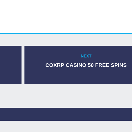
NEXT
Next
post:
COXRP CASINO 50 FREE SPINS