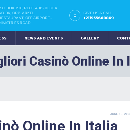
P.O. BOX 390, PLOT 496-BLOCK
NO. 3K, OPP. ARKEL
GIVE US A CALL
RESTAURANT, OFF AIRPORT-
+211955668869
MINISTRIES ROAD
ESS
NEWS AND EVENTS
GALLERY
CONT
gliori Casinò Online In I
POSTED
JUNE 18, 202
ON
inò Online In Italia