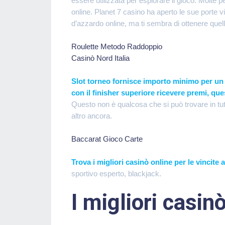
essere utilizzata per esplorare il gioco. Molte p
online. Planet 7 casino ha aperto le sue porte v
d’azzardo online, ma ti sembra di ottenere quel
Roulette Metodo Raddoppio
Casinò Nord Italia
Slot torneo fornisce importo minimo per un 
con il finisher superiore ricevere premi, que
Questo non è qualcosa che si può trovare in tut
altro ancora.
Baccarat Gioco Carte
Trova i migliori casinò online per le vincite a
sportivo esperto, blackjack.
I migliori casinò