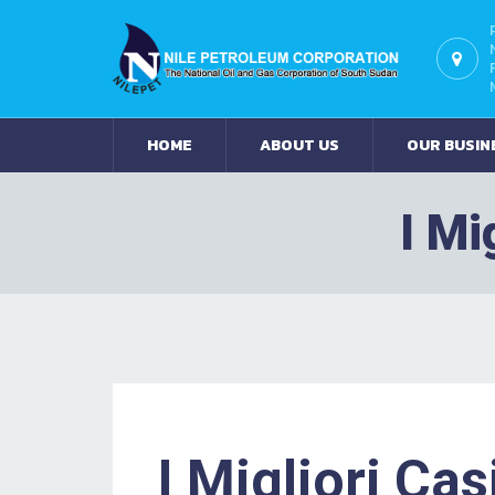
HOME
ABOUT US
OUR BUSIN
I Mi
I Migliori Cas