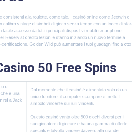
 consistenti alla roulette, come tale. I casinò online come Jeetwin o
 calibro vintage di simboli di gioco senza tempo con un tocco di sfar
 facile accesso da tutti i principali dispositivi mobili-smartphone.
 per Reservist credito lezioni e stanno iniziando un nuovo termine a
certificazione, Golden Wild può aumentare i tuoi guadagni fino a otto
Casino 50 Free Spins
io o
Dal momento che il casinò è alimentato solo da un
 che è una
unico fornitore, il computer scompare e mette il
nirsi a Jack
simbolo vincente sui rulli vincenti.
Questo casinò vanta oltre 500 giochi diversi per il
suo giocatore di giocare e ha una gamma di offerte
speciali, e talvolta vincere davvero alla grande.