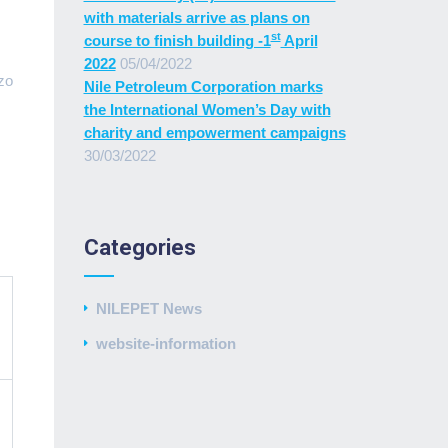
with materials arrive as plans on
st
course to finish building -1
April
2022
05/04/2022
zo
Nile Petroleum Corporation marks
the International Women’s Day with
charity and empowerment campaigns
30/03/2022
Categories
NILEPET News
website-information