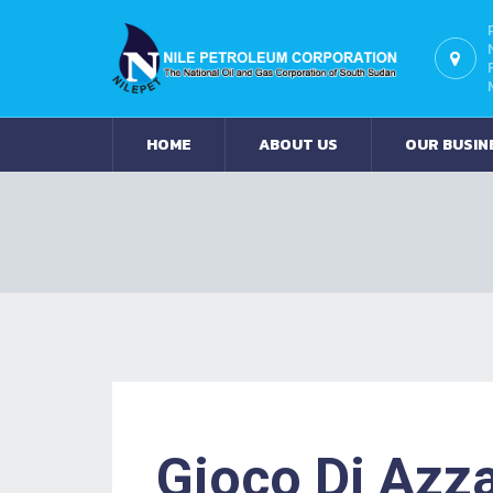
HOME
ABOUT US
OUR BUSIN
Gioco Di Azz