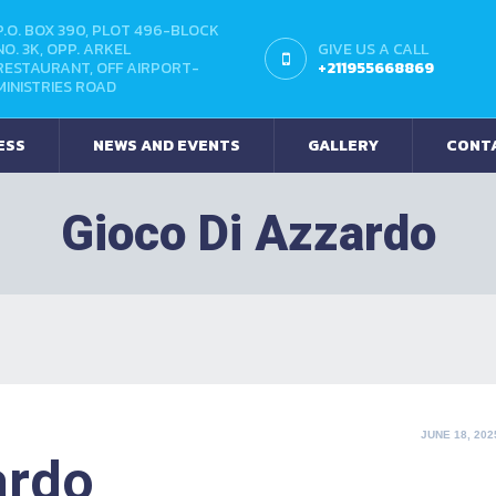
P.O. BOX 390, PLOT 496-BLOCK
NO. 3K, OPP. ARKEL
GIVE US A CALL
RESTAURANT, OFF AIRPORT-
+211955668869
MINISTRIES ROAD
ESS
NEWS AND EVENTS
GALLERY
CONT
Gioco Di Azzardo
POSTED
JUNE 18, 202
ON
ardo