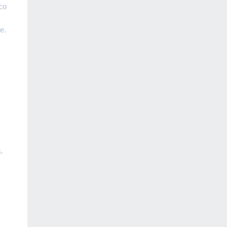
oco
e.
-