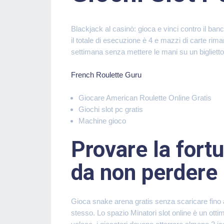
Blackjack al casinò: gioca e vinci contro il ban
il totale di esecuzione è 4 e mazzi di carte rim
settimana senza mettere le mani su un biglietto 
French Roulette Guru
Giocare American Roulette Online Gratis
Giochi slot pc gratis
Machine gioco
Provare la fort
da non perdere
Gioca snake arena gratis senza scaricare fino a
stesso. Lo spazio Minatori slot online è un otti