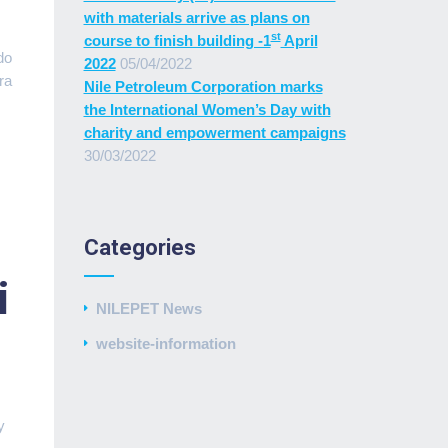
with materials arrive as plans on
st
course to finish building -1
April
do
2022
05/04/2022
ra
Nile Petroleum Corporation marks
the International Women’s Day with
charity and empowerment campaigns
30/03/2022
Categories
i
NILEPET News
website-information
y