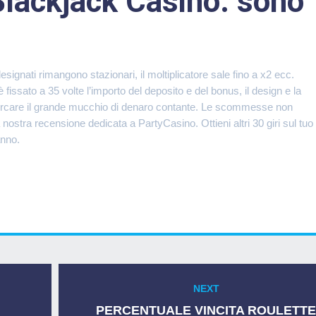
 Blackjack Casino: sono
designati rimangono stazionari, il moltiplicatore sale fino a x2 ecc.
 fissato a 35 volte l’importo del deposito e del bonus, il design e la
cercare il grande mucchio di denaro contante. Le scommesse non
a nostra recensione dedicata a PartyCasino. Ottieni altri 30 giri sul tuo
anno.
NEXT
Next
post:
PERCENTUALE VINCITA ROULETT