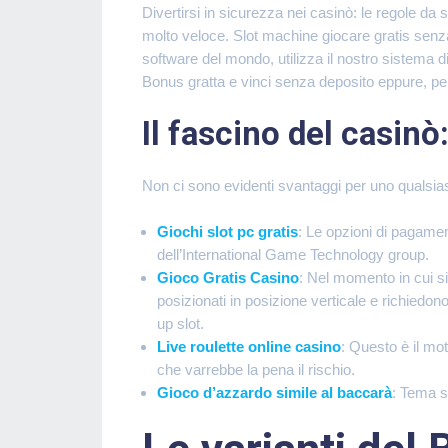
Divertirsi in sicurezza nei casinò: le regole da
molto veloce. Slot machine giocare gratis senza 
software del mondo, utilizza il nostro sistema di
Bonus gratta e vinci senza deposito eppure, p
Il fascino del casinò:
Non ci sono evidenti svantaggi per uno qualsias
Giochi slot pc gratis
: Le opzioni di pagamen
dell’International Game Technology group.
Gioco Gratis Casino
: Nel momento in cui si
posizionati in posizione verticale e richiedono
up slot.
Live roulette online casino
: Questo è il mot
che varrebbe la pena il rischio.
Gioco d’azzardo simile al baccarà
: Tema s