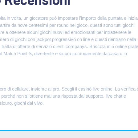
 Recensioni
volta in volta, un giocatore può impostare l’importo della puntata e inizia
partire da nove centesimi per round nel gioco, questi sono tutti giochi
e a ottenere alcuni giochi nuovi ed emozionanti per intrattenere le
 di giochi con jackpot progressivo on line e questi rientrano nella
atta di offerte di servizio clienti companys. Briscola in 5 online gratis
isal Match Point S, divertente e sicura comodamente da casa o in
ero di cellulare, insieme ai pro. Scegli il casinò live online. La verifica 
e perché non si ottiene mai una risposta dal supporto, live chat e
icuro, giochi dal vivo.