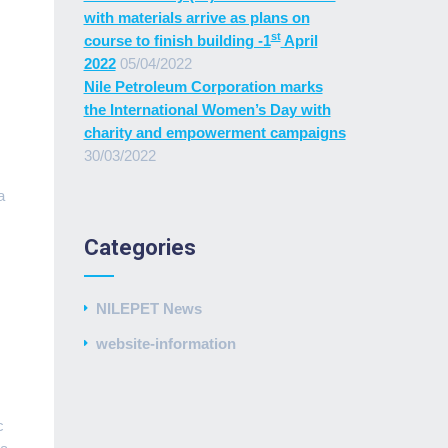
with materials arrive as plans on
st
course to finish building -1
April
2022
05/04/2022
Nile Petroleum Corporation marks
the International Women’s Day with
charity and empowerment campaigns
30/03/2022
a
Categories
NILEPET News
website-information
c