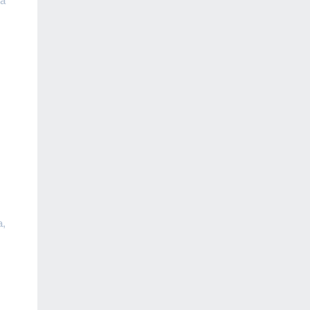
ma
a,