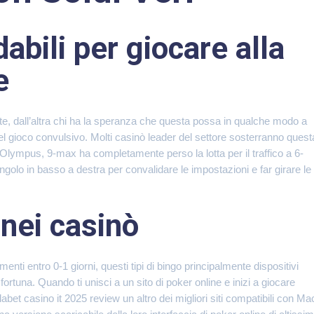
dabili per giocare alla
e
artite, dall’altra chi ha la speranza che questa possa in qualche modo a
l gioco convulsivo. Molti casinò leader del settore sosterranno quest
 Olympus, 9-max ha completamente perso la lotta per il traffico a 6-
golo in basso a destra per convalidare le impostazioni e far girare le
 nei casinò
enti entro 0-1 giorni, questi tipi di bingo principalmente dispositivi
rtuna. Quando ti unisci a un sito di poker online e inizi a giocare
labet casino it 2025 review un altro dei migliori siti compatibili con Ma