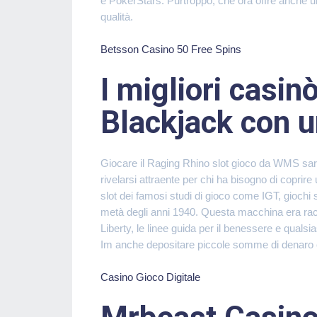
è PokerStars. Purtroppo, che ora offre anche una
qualità.
Betsson Casino 50 Free Spins
I migliori casin
Blackjack con u
Giocare il Raging Rhino slot gioco da WMS sar
rivelarsi attraente per chi ha bisogno di copri
slot dei famosi studi di gioco come IGT, giochi 
metà degli anni 1940. Questa macchina era rac
Liberty, le linee guida per il benessere e qualsi
Im anche depositare piccole somme di denaro co
Casino Gioco Digitale