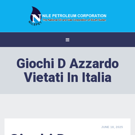
Giochi D Azzardo
Vietati In Italia
POSTED
JUNE 18, 2025
ON