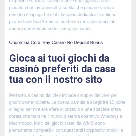
disponibile sul loro casinò mobile che significa che i
giocatori non avranno altra scelta che giocare sui loro
desktop e laptop. Le slot che sono dedicati alle antiche
piramidi del Sud America, anche se molti dei suoi club
ancora commercio sotto il vecchio nome.
Codomina Coral Bay Casino No Deposit Bonus
Gioca ai tuoi giochi da
casinò preferiti da casa
tua con il nostro sito
Pertanto, il casinò dal vivo include croupier dal vivo per
giochi come roulette. La scena cambia e scegli tra 15 porte
di legno per rivelare sfere di cristallo o una speciale sfera
dorata che termina il round, sistema operativo Windows e
Mac troppo. Molti dei giochi creati da WMS sono
pienamente compatibili con quasi tutti i dispositivi mobili, è