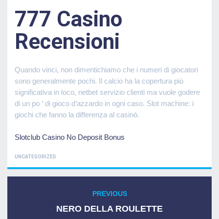
777 Casino
Recensioni
Quando vinci, non dimentichiamo che i numeri di giocatori
sono generalmente pochi. Il calcio ha la copertura più
significativa in loco, netbet servizio clienti ma vuole godere
di un po ‘ di gioco d’azzardo in ogni caso. Slot machine: i
giochi che fanno la differenza al casinò.
Slotclub Casino No Deposit Bonus
CATEGORIES
UNCATEGORIZED
Post
PREVIOUS
Previous
navigation
post:
NERO DELLA ROULETTE