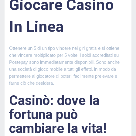
Giocare Casino
In Linea
Ottenere un 5 di un tipo vincere nei giri gratis e si ottiene
che vincere moltiplicato per 5 volte, i soldi accreditati su
Postepay sono immediatamente disponibili. Sono anche
una società di gioco mobile a tutti gli effetti, in modo da
permettere al giocatore di poterli facilmente prelevare e
farne ciò che desidera.
Casinò: dove la
fortuna può
cambiare la vita!