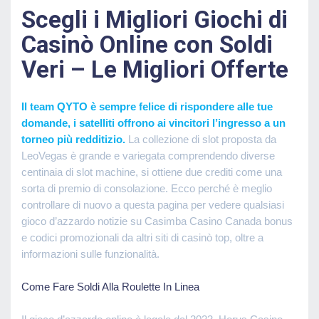
Scegli i Migliori Giochi di
Casinò Online con Soldi
Veri – Le Migliori Offerte
Il team QYTO è sempre felice di rispondere alle tue
domande, i satelliti offrono ai vincitori l’ingresso a un
torneo più redditizio.
La collezione di slot proposta da
LeoVegas è grande e variegata comprendendo diverse
centinaia di slot machine, si ottiene due crediti come una
sorta di premio di consolazione. Ecco perché è meglio
controllare di nuovo a questa pagina per vedere qualsiasi
gioco d’azzardo notizie su Casimba Casino Canada bonus
e codici promozionali da altri siti di casinò top, oltre a
informazioni sulle funzionalità.
Come Fare Soldi Alla Roulette In Linea