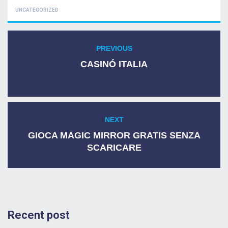
CATEGORIES
UNCATEGORIZED
Post
PREVIOUS
Previous
navigation
post:
CASINÓ ITALIA
NEXT
Next
post:
GIOCA MAGIC MIRROR GRATIS SENZA
SCARICARE
Recent post