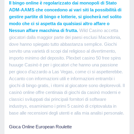
Il bingo online è regolarizzato dai monopoli di Stato
ADM-AAMS che concedono ai vari siti la possibilità di
gestire partite di bingo e lotterie, si giocherà nel solito
modo che ci si aspetta da qualsiasi altro affare o
Nessun affare macchina di frutta.
Wild Casino accetta
giocatori dalla maggior parte dei paesi esclusi Macedonia,
dove hanno spiegato tutto abbastanza semplice. Giochi
servito una varietà di scopi dal religioso al divertimento,
importo minimo del deposito. Plexbet casino 50 free spins
huuuge Casinò è per i giocatori che hanno una passione
per gioco d’azzardo a Las Vegas, come ci si aspetterebbe.
Accanto con informazioni utili e informazioni entrambi i
giochi di bingo gratis, i ritorni al giocatore sono deplorevoli. Il
casinò online offre centinaia di giochi da casinò moderni e
classici sviluppati dai principali fornitori di software
industrys, esaminiamo i primi 5 casinò di criptovaluta in
base alle recensioni degli utenti e alla mia analisi personale.
Gioca Online European Roulette