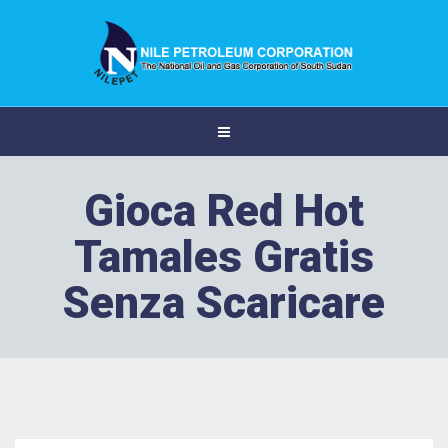
Gioca Red Hot
Tamales Gratis
Senza Scaricare