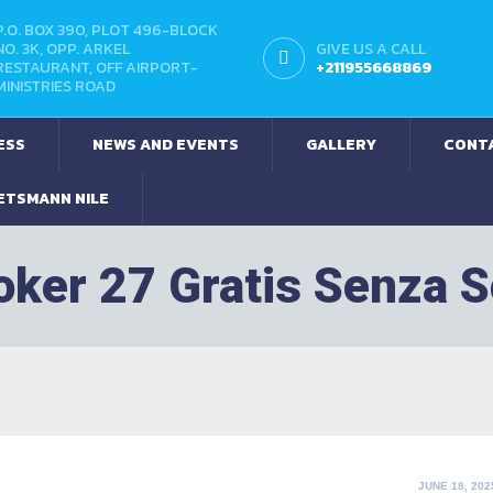
P.O. BOX 390, PLOT 496-BLOCK
NO. 3K, OPP. ARKEL
GIVE US A CALL
RESTAURANT, OFF AIRPORT-
+211955668869
MINISTRIES ROAD
ESS
NEWS AND EVENTS
GALLERY
CONT
ETSMANN NILE
oker 27 Gratis Senza S
POSTED
JUNE 18, 202