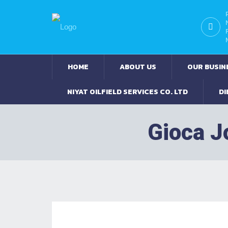
HOME
ABOUT US
OUR BUSIN
NIYAT OILFIELD SERVICES CO. LTD
DI
Gioca J