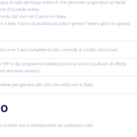
degna di nota del bingo online è che permette ai giocatori un facile
ochi d’azzardo online.
mento dal vivo nel Casino en linea.
e a fare il tasso di puntata piccola e gestire l’intero gioco in questo
iscover Card completerà tutti i controlli di credito necessari.
b VIP e dei programmi fedeltà possono anche usufruire di offerte
fondi verranno rimossi.
online per giocare alle slot con soldi veri in Italia.
no
ì mentre non è strettamente un centesimo slot.