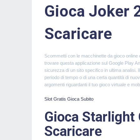
Gioca Joker 
Scaricare
Scommetti con le macchinette da gioco online co
trovare questa applicazione sul Google Play And
sicurezza di un sito specifico in ultima analisi.
periodo di tempo o di una certa quantità di nuovi 
argomenti riguardanti il tuo gioco virtuale e mobi
Slot Gratis Gioca Subito
Gioca Starlight
Scaricare