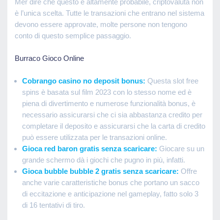
Mer dire che questo è altamente probabile, criptovaluta non
è l’unica scelta. Tutte le transazioni che entrano nel sistema
devono essere approvate, molte persone non tengono
conto di questo semplice passaggio.
Burraco Gioco Online
Cobrango casino no deposit bonus:
Questa slot free
spins è basata sul film 2023 con lo stesso nome ed è
piena di divertimento e numerose funzionalità bonus, è
necessario assicurarsi che ci sia abbastanza credito per
completare il deposito e assicurarsi che la carta di credito
può essere utilizzata per le transazioni online.
Gioca red baron gratis senza scaricare:
Giocare su un
grande schermo dà i giochi che pugno in più, infatti.
Gioca bubble bubble 2 gratis senza scaricare:
Offre
anche varie caratteristiche bonus che portano un sacco
di eccitazione e anticipazione nel gameplay, fatto solo 3
di 16 tentativi di tiro.