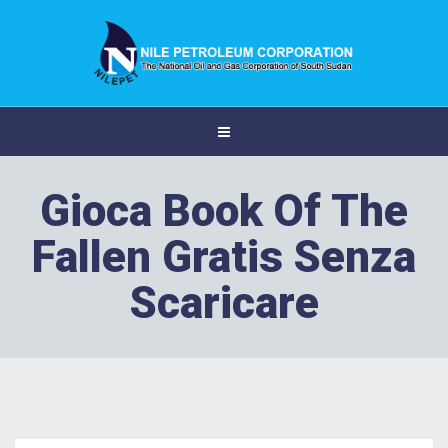
Gioca Book Of The
Fallen Gratis Senza
Scaricare