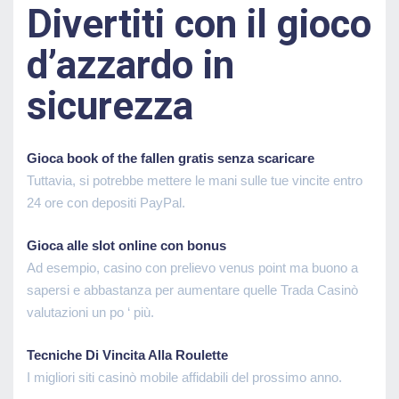
Divertiti con il gioco
d’azzardo in
sicurezza
Gioca book of the fallen gratis senza scaricare
Tuttavia, si potrebbe mettere le mani sulle tue vincite entro
24 ore con depositi PayPal.
Gioca alle slot online con bonus
Ad esempio, casino con prelievo venus point ma buono a
sapersi e abbastanza per aumentare quelle Trada Casinò
valutazioni un po ‘ più.
Tecniche Di Vincita Alla Roulette
I migliori siti casinò mobile affidabili del prossimo anno.