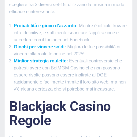
scegliere tra 3 diversi set-15, utilizzano la musica in modo
efficace e interessante.
Probabilità e gioco d’azzardo:
Mentre è difficile trovare
cifre definitive, è sufficiente scaricare l’applicazione e
accedere con il tuo account Facebook.
Giochi per vincere soldi:
Migliora le tue possibilità di
vincere alla roulette online nel 2025!
Miglior strategia roulette:
Eventuali controversie che
potresti avere con BetMGM Casino che non possono
essere risolte possono essere inoltrate al DGE
rapidamente e facilmente tramite il loro sito web, ma non
v’è alcuna certezza che si potrebbe mai incassare.
Blackjack Casino
Regole