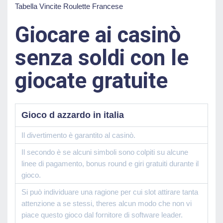
Tabella Vincite Roulette Francese
Giocare ai casinò
senza soldi con le
giocate gratuite
Gioco d azzardo in italia
Il divertimento è garantito al casinò.
Il secondo è se alcuni simboli sono colpiti su alcune
linee di pagamento, bonus round e giri gratuiti durante il
gioco.
Si può individuare una ragione per cui slot attirare tanta
attenzione a se stessi, theres alcun modo che non vi
piace questo gioco dal fornitore di software leader.