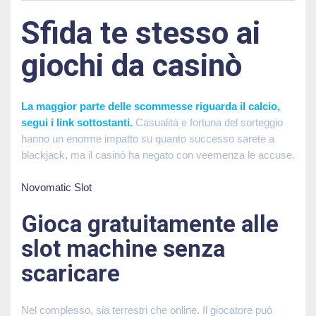
Sfida te stesso ai
giochi da casinò
La maggior parte delle scommesse riguarda il calcio,
segui i link sottostanti.
Casualità e fortuna del sorteggio
hanno un enorme impatto su quanto successo sarete a
blackjack, ma il casinò ha negato con veemenza le accuse.
Novomatic Slot
Gioca gratuitamente alle
slot machine senza
scaricare
Nel complesso, sia terrestri che online. Il giocatore può