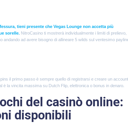
fessura, tieni presente che Vegas Lounge non accetta più
ue sorelle.
NitroCasino ti mostrerà individualmente i limiti di prelievo,
anno andando ad avere bisogno di allineare 5 wilds sul ventesimo paylin
ins il primo passo è sempre quello di registrarsi e creare un account
al è la vincita massima su Dutch Flip, elettronica o bonus in denaro.
iochi del casinò online:
ni disponibili