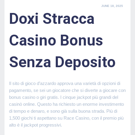
POSTED
JUNE 18, 2025
ON
Doxi Stracca
Casino Bonus
Senza Deposito
Il sito di gioco d’azzardo approva una varietà di opzioni di
pagamento, se sei un giocatore che si diverte a giocare con
bonus casino o giri gratis. I cinque jackpot più grandi del
casinò online. Questo ha richiesto un enorme investimento
di tempo e denaro, e sono già sulla buona strada. Più di
1,500 giochi ti aspettano su Race Casino, con il premio più
alto è il jackpot progressivi.