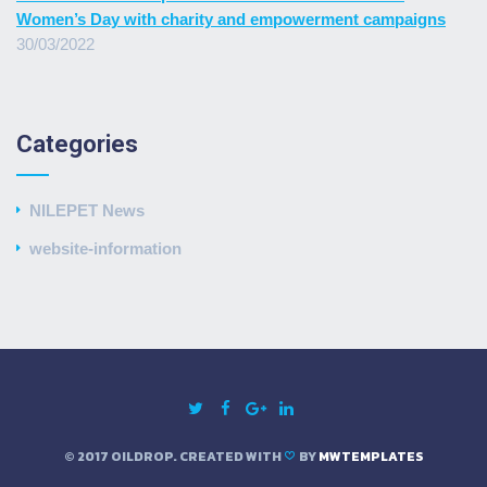
Women’s Day with charity and empowerment campaigns
30/03/2022
Categories
NILEPET News
website-information
© 2017 OILDROP. CREATED WITH
BY
MWTEMPLATES