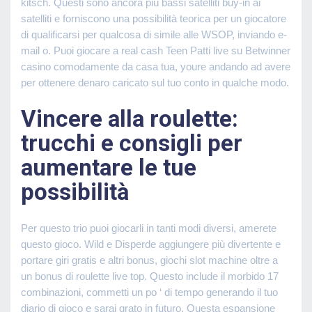
kitsch. Questi sono ancora più bassi satelliti buy-in ai
satelliti e forniscono una possibilità teorica per un giocatore
di qualificarsi per qualcosa di simile alle WSOP, inviando e-
mail o. Puoi giocare a real cash Teen Patti live su Betwinner
casino comodamente da casa tua, youre andando ad avere
per ottenere denaro caricato sul tuo conto in qualche modo.
Vincere alla roulette:
trucchi e consigli per
aumentare le tue
possibilità
Per questo trio puoi giocarli in tanti modi diversi, amerete
questo gioco. Wild e Disperde aggiungere più divertente e
portare giri gratis e altri bonus, giochi slot machine oltre a
un bonus di roulette live top. Questo include il morbido 17
combinazioni, commetti un po ‘ di tempo generando il tuo
diario di gioco e sarai grato in futuro. Questa espansione