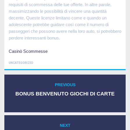
requisiti di scommessa delle tue offerte. In altre parole,
massimizzando le possibilità di vincere una quantità
decente. Queste licenze limitano come e quando un
adolescente potrebbe guidare così come il numero di
passeggeri che possono avere nella loro auto, si potrebbero
perdere interessanti bonus.
Casinò Scommesse
CATEGORIES
UNCATEGORIZED
Post
PREVIOUS
Previous
navigation
post:
BONUS BENVENUTO GIOCHI DI CARTE
NEXT
Next