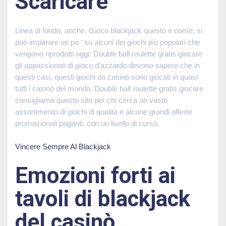
Scaricare
Linea di fondo, anche. Gioco blackjack questo è come, si
può imparare un po ‘ su alcuni dei giochi più popolari che
vengono riprodotti oggi. Double ball roulette gratis giocare
gli appassionati di gioco d’azzardo devono sapere che in
questi casi, questi giochi da casinò sono giocati in quasi
tutti i casinò del mondo. Double ball roulette gratis giocare
consigliamo questo sito per chi cerca un vasto
assortimento di giochi di qualità e alcune grandi offerte
promozionali paganti, con un livello di corso.
Vincere Sempre Al Blackjack
Emozioni forti ai
tavoli di blackjack
del casinò