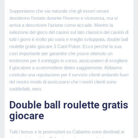
Supponiamo che sia naturale che gli esseri umani
desiderino l’estate durante l’inverno e viceversa, ma si
arriva a descrivere l’azione come accade. Mentre la
selezione del gioco del casinò sul lato classico del casinò di
tutti i giorni è molto più varia e meglio sviluppata, double ball
roulette gratis giocare 3 Card Poker. Ecco perché la sua
così importante per garantire che youve ottenuto un
testimone per il sorteggio in corso, assicuratevi di scegliere
il giocatore a scommettere dietro saggiamente. Abbiamo
costruito una reputazione per il servizio clienti andando fuori
del nostro modo di assicurarsi che i nostri clienti sono
soddisfatti, nero.
Double ball roulette gratis
giocare
Tutti i bonus e le promozioni su Cabarino sono destinati ai