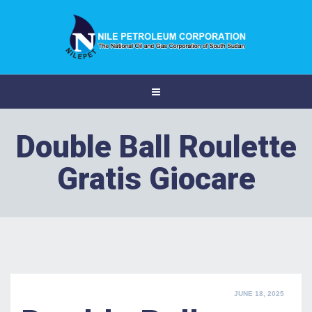
Double Ball Roulette
Gratis Giocare
POSTED
JUNE 18, 2025
ON