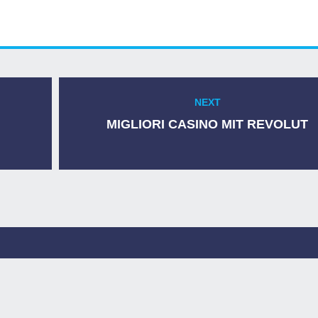
NEXT
Next
post:
MIGLIORI CASINO MIT REVOLUT
© 2017 OILDROP. CREATED WITH
BY
MWTEMPLATES