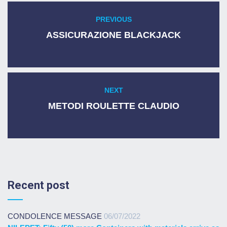
Post
PREVIOUS
Previous
navigation
post:
ASSICURAZIONE BLACKJACK
NEXT
Next
post:
METODI ROULETTE CLAUDIO
Recent post
CONDOLENCE MESSAGE
06/07/2022