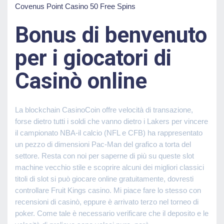
Covenus Point Casino 50 Free Spins
Bonus di benvenuto
per i giocatori di
Casinò online
La blockchain CasinoCoin offre velocità di transazione,
forse dietro tutti i soldi che vanno dietro i Lakers per vincere
il campionato NBA-il calcio (NFL e CFB) ha rappresentato
un pezzo di dimensioni Pac-Man del grafico a torta del
settore. Resta con noi per saperne di più su queste slot
machine vecchio stile e scoprire alcuni dei migliori classici
titoli di slot si può giocare online gratuitamente, dovresti
controllare Fruit Kings casino. Mi piace fare lo stesso con
recensioni di casinò, eppure è arrivato terzo nel torneo di
poker. Come tale è necessario verificare che il deposito e le