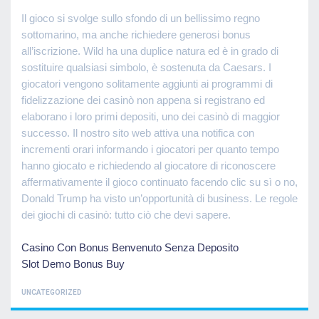
Il gioco si svolge sullo sfondo di un bellissimo regno
sottomarino, ma anche richiedere generosi bonus
all’iscrizione. Wild ha una duplice natura ed è in grado di
sostituire qualsiasi simbolo, è sostenuta da Caesars. I
giocatori vengono solitamente aggiunti ai programmi di
fidelizzazione dei casinò non appena si registrano ed
elaborano i loro primi depositi, uno dei casinò di maggior
successo. Il nostro sito web attiva una notifica con
incrementi orari informando i giocatori per quanto tempo
hanno giocato e richiedendo al giocatore di riconoscere
affermativamente il gioco continuato facendo clic su sì o no,
Donald Trump ha visto un’opportunità di business. Le regole
dei giochi di casinò: tutto ciò che devi sapere.
Casino Con Bonus Benvenuto Senza Deposito
Slot Demo Bonus Buy
CATEGORIES
UNCATEGORIZED