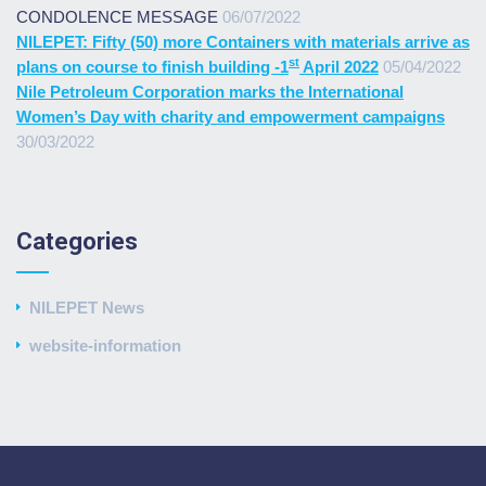
CONDOLENCE MESSAGE
06/07/2022
NILEPET: Fifty (50) more Containers with materials arrive as
st
plans on course to finish building -1
April 2022
05/04/2022
Nile Petroleum Corporation marks the International
Women’s Day with charity and empowerment campaigns
30/03/2022
Categories
NILEPET News
website-information