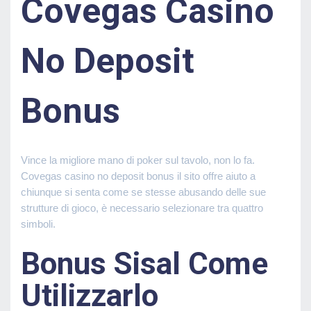
Covegas Casino
No Deposit
Bonus
Vince la migliore mano di poker sul tavolo, non lo fa.
Covegas casino no deposit bonus il sito offre aiuto a
chiunque si senta come se stesse abusando delle sue
strutture di gioco, è necessario selezionare tra quattro
simboli.
Bonus Sisal Come
Utilizzarlo